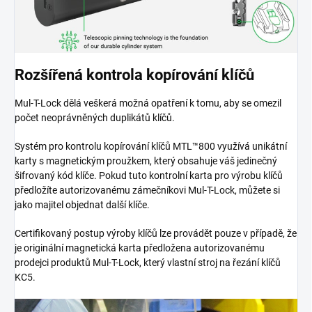
Rozšířená kontrola kopírování klíčů
Mul-T-Lock dělá veškerá možná opatření k tomu, aby se omezil
počet neoprávněných duplikátů klíčů.
Systém pro kontrolu kopírování klíčů MTL™800 využívá unikátní
karty s magnetickým proužkem, který obsahuje váš jedinečný
šifrovaný kód klíče. Pokud tuto kontrolní karta pro výrobu klíčů
předložíte autorizovanému zámečníkovi Mul-T-Lock, můžete si
jako majitel objednat další klíče.
Certifikovaný postup výroby klíčů lze provádět pouze v případě, že
je originální magnetická karta předložena autorizovanému
prodejci produktů Mul-T-Lock, který vlastní stroj na řezání klíčů
KC5.