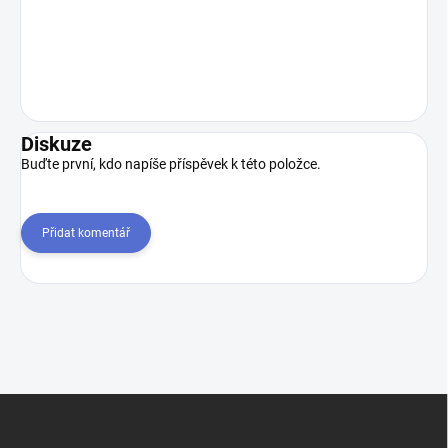
Diskuze
Buďte první, kdo napíše příspěvek k této položce.
Přidat komentář
Z
á