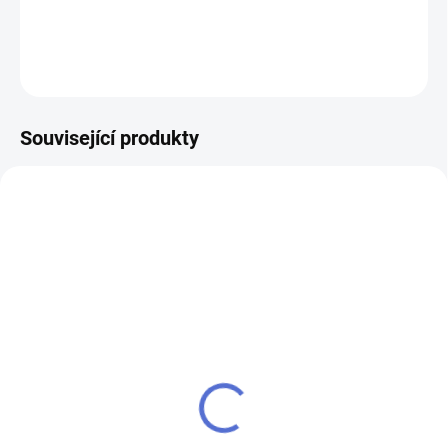
DETAILNÍ INFORMACE
ZEPTAT SE
Související produkty
AKCE
SU - sjednocení vložky
klíč MTL800 Mul-T-Lock
MTL800
504 Kč
484 Kč
Do košíku
Do košíku