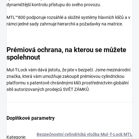
dynamičtější kontrolu přístupu do svého provozu.
MTL™800 podporuje rozsáhlé a složité systémy hlavních klíčů a v
rámci jedné sady zahrnuje hierarchii a požadavky na matrice.
Prémiová ochrana, na kterou se můžete
spolehnout
Mul-T-Lock vám dává jistotu, že jste v bezpečí. Jsme mezinárodní
značka, která vám umožňuje zakoupit prémiovou cylindrickou
platformu s patentově chráněnými klíči prostřednictvím globální
sítě autorizovaných prodejců SVĚT ZÁMKŮ.
Doplňkové parametry
Bezpečnostní cylindrická vložka Mul-T-Lock MTL
Kategorie
: