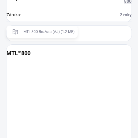
800
Záruka
:
2 roky
MTL 800 Brožura (AJ) (1.2 MB)
MTL™800