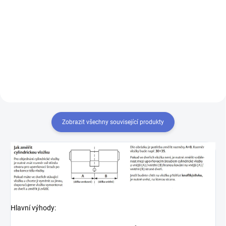
Výroba klíče Mul-T-Lock MTL400
Chcete-li mít pouze jeden klíč,
kterým odemknete více zámků,
musíte tyto zámky sjednotit
na stejný uzávěr klíče. Přestavba
vložek na stejný klíč 1+X
Zobrazit všechny související produkty
Hlavní výhody: