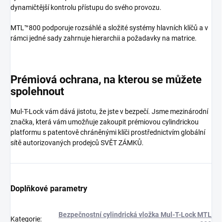
dynamičtější kontrolu přístupu do svého provozu.
MTL™800 podporuje rozsáhlé a složité systémy hlavních klíčů a v
rámci jedné sady zahrnuje hierarchii a požadavky na matrice.
Prémiová ochrana, na kterou se můžete
spolehnout
Mul-T-Lock vám dává jistotu, že jste v bezpečí. Jsme mezinárodní
značka, která vám umožňuje zakoupit prémiovou cylindrickou
platformu s patentově chráněnými klíči prostřednictvím globální
sítě autorizovaných prodejců SVĚT ZÁMKŮ.
Doplňkové parametry
Bezpečnostní cylindrická vložka Mul-T-Lock MTL
Kategorie
: