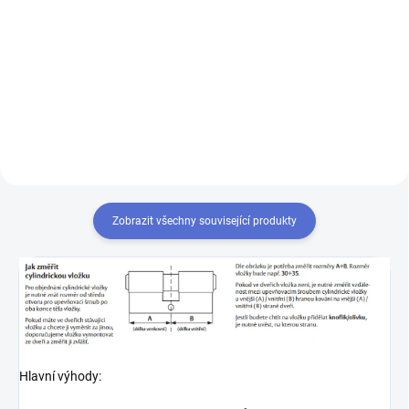
Výroba klíče Mul-T-Lock MTL400
Chcete-li mít pouze jeden klíč,
kterým odemknete více zámků,
musíte tyto zámky sjednotit
na stejný uzávěr klíče. Přestavba
vložek na stejný klíč 1+X
Zobrazit všechny související produkty
Hlavní výhody: