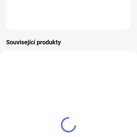
DETAILNÍ INFORMACE
ZEPTAT SE
Související produkty
AKCE
SU - sjednocení vložky
klíč MTL800 Mul-T-Lock
MTL800
504 Kč
484 Kč
Do košíku
Do košíku