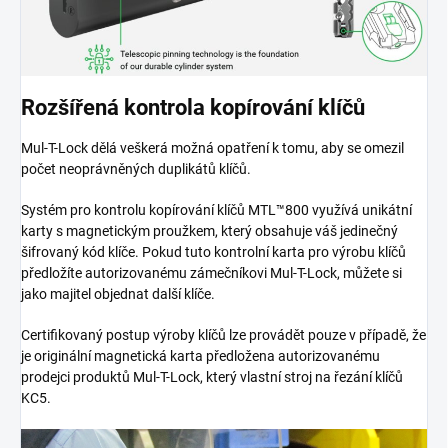
Rozšířená kontrola kopírování klíčů
Mul-T-Lock dělá veškerá možná opatření k tomu, aby se omezil
počet neoprávněných duplikátů klíčů.
Systém pro kontrolu kopírování klíčů MTL™800 využívá unikátní
karty s magnetickým proužkem, který obsahuje váš jedinečný
šifrovaný kód klíče. Pokud tuto kontrolní karta pro výrobu klíčů
předložíte autorizovanému zámečníkovi Mul-T-Lock, můžete si
jako majitel objednat další klíče.
Certifikovaný postup výroby klíčů lze provádět pouze v případě, že
je originální magnetická karta předložena autorizovanému
prodejci produktů Mul-T-Lock, který vlastní stroj na řezání klíčů
KC5.