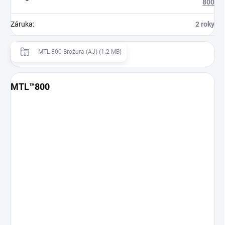
800
Záruka
:
2 roky
MTL 800 Brožura (AJ) (1.2 MB)
MTL™800