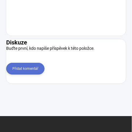
Diskuze
Buďte první, kdo napíše příspěvek k této položce.
Přidat komentář
Z
á