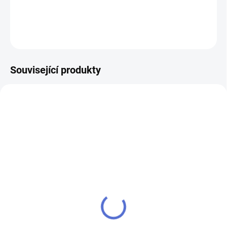
DETAILNÍ INFORMACE
ZEPTAT SE
Související produkty
AKCE
SU - sjednocení vložky
klíč MTL800 Mul-T-Lock
MTL800
504 Kč
484 Kč
Do košíku
Do košíku