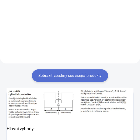
Výroba klíče Mul-T-Lock MTL400
Chcete-li mít pouze jeden klíč,
kterým odemknete více zámků,
musíte tyto zámky sjednotit
na stejný uzávěr klíče. Přestavba
vložek na stejný klíč 1+X
Zobrazit všechny související produkty
Hlavní výhody: