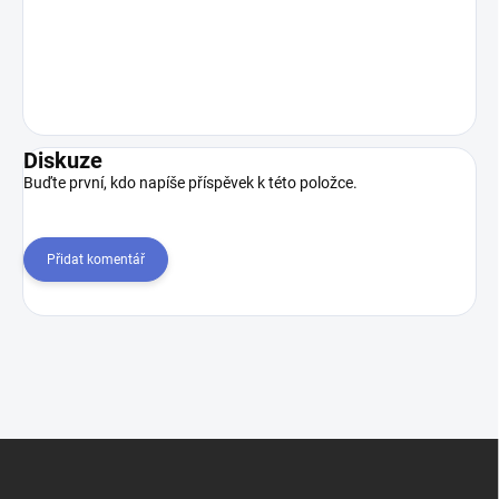
Diskuze
Buďte první, kdo napíše příspěvek k této položce.
Přidat komentář
Z
á