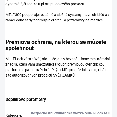
dynamičtější kontrolu přístupu do svého provozu.
MTL™800 podporuje rozsáhlé a složité systémy hlavních klíčů a v
rámci jedné sady zahrnuje hierarchii a požadavky na matrice.
Prémiová ochrana, na kterou se můžete
spolehnout
Mul-T-Lock vám dává jistotu, že jste v bezpečí. Jsme mezinárodní
značka, která vám umožňuje zakoupit prémiovou cylindrickou
platformu s patentově chráněnými klíči prostřednictvím globální
sítě autorizovaných prodejců SVĚT ZÁMKŮ.
Doplňkové parametry
Bezpečnostní cylindrická vložka Mul-T-Lock MTL
Kategorie
: