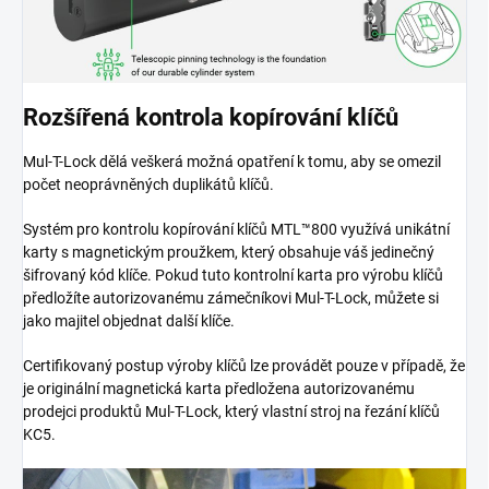
Rozšířená kontrola kopírování klíčů
Mul-T-Lock dělá veškerá možná opatření k tomu, aby se omezil
počet neoprávněných duplikátů klíčů.
Systém pro kontrolu kopírování klíčů MTL™800 využívá unikátní
karty s magnetickým proužkem, který obsahuje váš jedinečný
šifrovaný kód klíče. Pokud tuto kontrolní karta pro výrobu klíčů
předložíte autorizovanému zámečníkovi Mul-T-Lock, můžete si
jako majitel objednat další klíče.
Certifikovaný postup výroby klíčů lze provádět pouze v případě, že
je originální magnetická karta předložena autorizovanému
prodejci produktů Mul-T-Lock, který vlastní stroj na řezání klíčů
KC5.