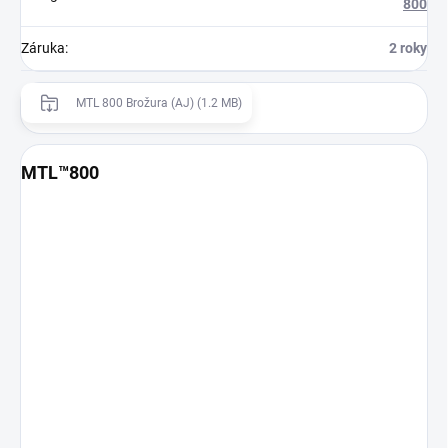
800
Záruka
:
2 roky
MTL 800 Brožura (AJ) (1.2 MB)
MTL™800