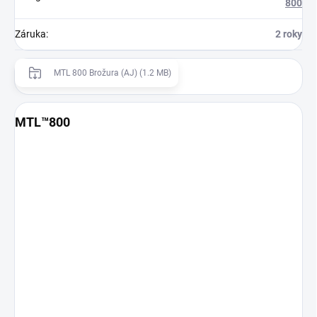
800
Záruka
:
2 roky
MTL 800 Brožura (AJ) (1.2 MB)
MTL™800