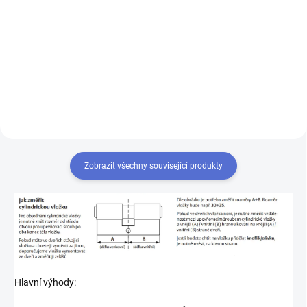
Výroba klíče Mul-T-Lock MTL400
Chcete-li mít pouze jeden klíč,
kterým odemknete více zámků,
musíte tyto zámky sjednotit
na stejný uzávěr klíče. Přestavba
vložek na stejný klíč 1+X
Zobrazit všechny související produkty
Hlavní výhody: