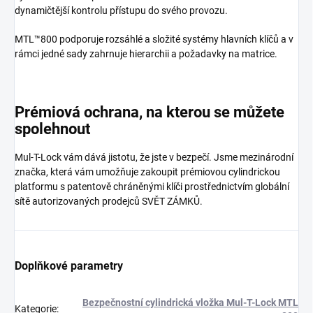
dynamičtější kontrolu přístupu do svého provozu.
MTL™800 podporuje rozsáhlé a složité systémy hlavních klíčů a v
rámci jedné sady zahrnuje hierarchii a požadavky na matrice.
Prémiová ochrana, na kterou se můžete
spolehnout
Mul-T-Lock vám dává jistotu, že jste v bezpečí. Jsme mezinárodní
značka, která vám umožňuje zakoupit prémiovou cylindrickou
platformu s patentově chráněnými klíči prostřednictvím globální
sítě autorizovaných prodejců SVĚT ZÁMKŮ.
Doplňkové parametry
Bezpečnostní cylindrická vložka Mul-T-Lock MTL
Kategorie
: