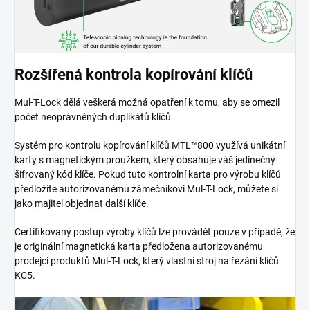
Rozšířená kontrola kopírování klíčů
Mul-T-Lock dělá veškerá možná opatření k tomu, aby se omezil
počet neoprávněných duplikátů klíčů.
Systém pro kontrolu kopírování klíčů MTL™800 využívá unikátní
karty s magnetickým proužkem, který obsahuje váš jedinečný
šifrovaný kód klíče. Pokud tuto kontrolní karta pro výrobu klíčů
předložíte autorizovanému zámečníkovi Mul-T-Lock, můžete si
jako majitel objednat další klíče.
Certifikovaný postup výroby klíčů lze provádět pouze v případě, že
je originální magnetická karta předložena autorizovanému
prodejci produktů Mul-T-Lock, který vlastní stroj na řezání klíčů
KC5.