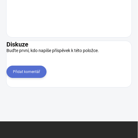
Diskuze
Buďte první, kdo napíše příspěvek k této položce.
Přidat komentář
Z
á