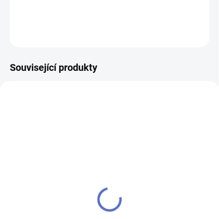
DETAILNÍ INFORMACE
ZEPTAT SE
Související produkty
AKCE
SU - sjednocení vložky
klíč MTL800 Mul-T-Lock
MTL800
504 Kč
484 Kč
Do košíku
Do košíku