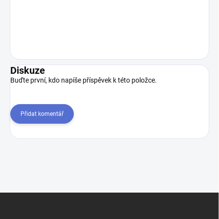
Diskuze
Buďte první, kdo napíše příspěvek k této položce.
Přidat komentář
Z
á