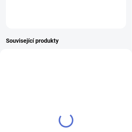
DETAILNÍ INFORMACE
ZEPTAT SE
Související produkty
AKCE
SU - sjednocení vložky
klíč MTL800 Mul-T-Lock
MTL800
504 Kč
484 Kč
Do košíku
Do košíku