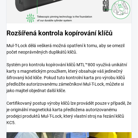
Rozšířená kontrola kopírování klíčů
Mul-T-Lock dělá veškerá možná opatření k tomu, aby se omezil
počet neoprávněných duplikátů klíčů.
Systém pro kontrolu kopírování klíčů MTL™800 využívá unikátní
karty s magnetickým proužkem, který obsahuje váš jedinečný
šifrovaný kód klíče. Pokud tuto kontrolní karta pro výrobu klíčů
předložíte autorizovanému zámečníkovi Mul-T-Lock, můžete si
jako majitel objednat další klíče.
Certifikovaný postup výroby klíčů lze provádět pouze v případě, že
je originální magnetická karta předložena autorizovanému
prodejci produktů Mul-T-Lock, který vlastní stroj na řezání klíčů
KC5.