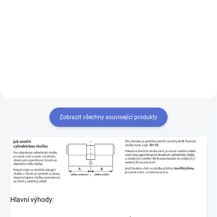
Výroba klíče Mul-T-Lock MTL400
Chcete-li mít pouze jeden klíč,
kterým odemknete více zámků,
musíte tyto zámky sjednotit
na stejný uzávěr klíče. Přestavba
vložek na stejný klíč 1+X
Zobrazit všechny související produkty
Hlavní výhody: