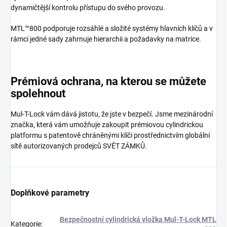
dynamičtější kontrolu přístupu do svého provozu.
MTL™800 podporuje rozsáhlé a složité systémy hlavních klíčů a v
rámci jedné sady zahrnuje hierarchii a požadavky na matrice.
Prémiová ochrana, na kterou se můžete
spolehnout
Mul-T-Lock vám dává jistotu, že jste v bezpečí. Jsme mezinárodní
značka, která vám umožňuje zakoupit prémiovou cylindrickou
platformu s patentově chráněnými klíči prostřednictvím globální
sítě autorizovaných prodejců SVĚT ZÁMKŮ.
Doplňkové parametry
Bezpečnostní cylindrická vložka Mul-T-Lock MTL
Kategorie
: