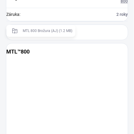
800
Záruka
:
2 roky
MTL 800 Brožura (AJ) (1.2 MB)
MTL™800