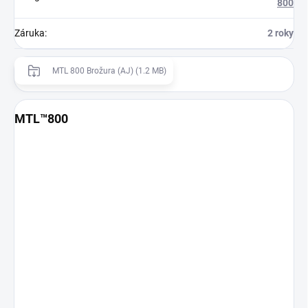
800
Záruka
:
2 roky
MTL 800 Brožura (AJ) (1.2 MB)
MTL™800