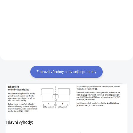
Výroba klíče Mul-T-Lock MTL400
Chcete-li mít pouze jeden klíč,
kterým odemknete více zámků,
musíte tyto zámky sjednotit
na stejný uzávěr klíče. Přestavba
vložek na stejný klíč 1+X
Zobrazit všechny související produkty
Hlavní výhody: