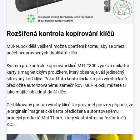
Rozšířená kontrola kopírování klíčů
Mul-T-Lock dělá veškerá možná opatření k tomu, aby se omezil
počet neoprávněných duplikátů klíčů.
Systém pro kontrolu kopírování klíčů MTL™800 využívá unikátní
karty s magnetickým proužkem, který obsahuje váš jedinečný
šifrovaný kód klíče. Pokud tuto kontrolní karta pro výrobu klíčů
předložíte autorizovanému zámečníkovi Mul-T-Lock, můžete si
jako majitel objednat další klíče.
Certifikovaný postup výroby klíčů lze provádět pouze v případě, že
je originální magnetická karta předložena autorizovanému
prodejci produktů Mul-T-Lock, který vlastní stroj na řezání klíčů
KC5.