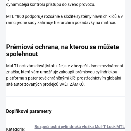
dynamičtější kontrolu přístupu do svého provozu.
MTL™800 podporuje rozsáhlé a složité systémy hlavních klíčů a v
rámci jedné sady zahrnuje hierarchii a požadavky na matrice.
Prémiová ochrana, na kterou se můžete
spolehnout
Mul-T-Lock vám dává jistotu, že jste v bezpečí. Jsme mezinárodní
značka, která vám umožňuje zakoupit prémiovou cylindrickou
platformu s patentově chráněnými klíči prostřednictvím globální
sítě autorizovaných prodejců SVĚT ZÁMKŮ.
Doplňkové parametry
Bezpečnostní cylindrická vložka Mul-T-Lock MTL
Kategorie
: