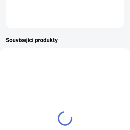
DETAILNÍ INFORMACE
ZEPTAT SE
Související produkty
AKCE
SU - sjednocení vložky
klíč MTL800 Mul-T-Lock
MTL800
504 Kč
484 Kč
Do košíku
Do košíku