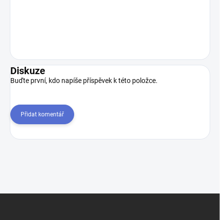
Diskuze
Buďte první, kdo napíše příspěvek k této položce.
Přidat komentář
Z
á