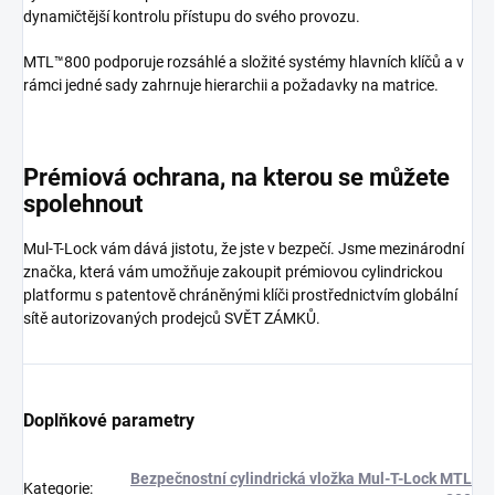
dynamičtější kontrolu přístupu do svého provozu.
MTL™800 podporuje rozsáhlé a složité systémy hlavních klíčů a v
rámci jedné sady zahrnuje hierarchii a požadavky na matrice.
Prémiová ochrana, na kterou se můžete
spolehnout
Mul-T-Lock vám dává jistotu, že jste v bezpečí. Jsme mezinárodní
značka, která vám umožňuje zakoupit prémiovou cylindrickou
platformu s patentově chráněnými klíči prostřednictvím globální
sítě autorizovaných prodejců SVĚT ZÁMKŮ.
Doplňkové parametry
Bezpečnostní cylindrická vložka Mul-T-Lock MTL
Kategorie
: