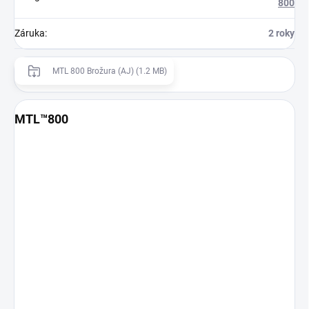
800
Záruka
:
2 roky
MTL 800 Brožura (AJ) (1.2 MB)
MTL™800