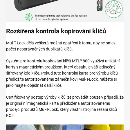
Rozšířená kontrola kopírování klíčů
Mul-T-Lock dělá veškerá možná opatření k tomu, aby se omezil
počet neoprávněných duplikátů klíčů.
Systém pro kontrolu kopírování klíčů MTL™800 využívá unikátní
karty s magnetickým proužkem, který obsahuje váš jedinečný
šifrovaný kód klíče. Pokud tuto kontrolní karta pro výrobu klíčů
předložíte autorizovanému zámečníkovi Mul-T-Lock, můžete si
jako majitel objednat další klíče.
Certifikovaný postup výroby klíčů lze provádět pouze v případě, že
je originální magnetická karta předložena autorizovanému
prodejci produktů Mul-T-Lock, který vlastní stroj na řezání klíčů
KC5.