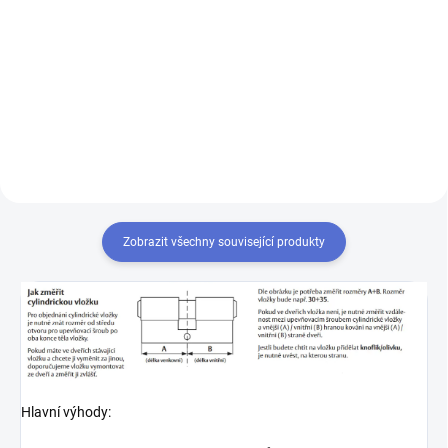
Výroba klíče Mul-T-Lock MTL400
Chcete-li mít pouze jeden klíč,
kterým odemknete více zámků,
musíte tyto zámky sjednotit
na stejný uzávěr klíče. Přestavba
vložek na stejný klíč 1+X
Zobrazit všechny související produkty
Hlavní výhody: