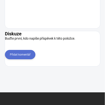
Diskuze
Buďte první, kdo napíše příspěvek k této položce.
Přidat komentář
Z
á