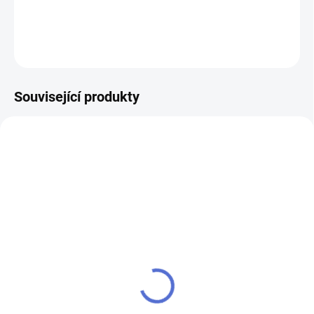
DETAILNÍ INFORMACE
ZEPTAT SE
Související produkty
AKCE
SU - sjednocení vložky
klíč MTL800 Mul-T-Lock
MTL800
504 Kč
484 Kč
Do košíku
Do košíku