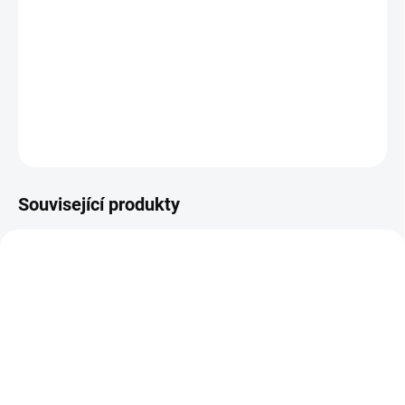
Jak určit na které straně cylindrické vložky je
knoflík?
DETAILNÍ INFORMACE
ZEPTAT SE
Související produkty
klíč STAR 70S
SU - sjednocení vložky