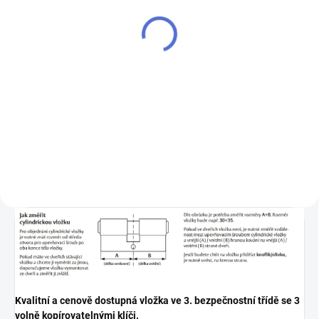
STAR
60 Kč
200 Kč
Do košíku
Do košíku
- k cylindrické vložce vám
přiděláme další klíče navíc
Chcete-li mít pouze jeden klíč,
kterým odemknete více zámků,
musíte tyto zámky sjednotit
na stejný uzávěr klíče. Přestavba
vložek na stejný klíč 1+X
Kvalitní a cenově dostupná vložka ve 3. bezpečnostní třídě se 3
volně kopírovatelnými klíči.