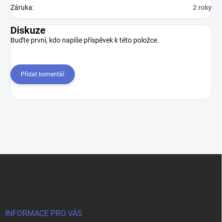
Záruka
:
2 roky
Diskuze
Buďte první, kdo napíše příspěvek k této položce.
Přidat komentář
Z
á
p
a
t
í
INFORMACE PRO VÁS