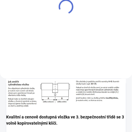
200 Kč
Do košíku
Do košíku
- k cylindrické vložce vám
přiděláme další klíče navíc
Chcete-li mít pouze jeden klíč,
kterým odemknete více zámků,
musíte tyto zámky sjednotit
na stejný uzávěr klíče. Přestavba
vložek na stejný klíč 1+X
Kvalitní a cenově dostupná vložka ve 3. bezpečnostní třídě se 3
volně kopírovatelnými klíči.