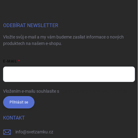
ODEBÍRAT NEWSLETTER
Vložte svůj e-mail a my vám budeme zasílat informace o nových
produktech na našem e-shopu.
E-MAIL
Vložením e-mailu souhlasíte s
podmínkami ochrany osobních údajů
Přihlásit se
KONTAKT
info
@
svetzamku.cz