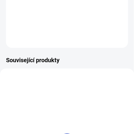
knoflík?
DETAILNÍ INFORMACE
ZEPTAT SE
Související produkty
klíč STAR 70S
SU - sjednocení vložky
STAR
60 Kč