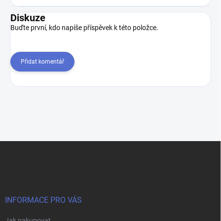
Diskuze
Buďte první, kdo napíše příspěvek k této položce.
Přidat komentář
Z
á
p
a
t
í
INFORMACE PRO VÁS
Jak nakupovat