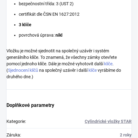
bezpečnostní třída: 3 (UST 2)
certifikát dle ČSN EN 1627:2012
3 klíče
povrchová úprava:
nikl
Vložku je možné sjednotit na společný uzávěr i systém
generálního klíče. To znamená, že všechny zámky otevřete
pomocí jednoho klíče. Dále je možné vyhotovit další
klíče
.
(
Sjednocení klíčů
na společný uzávěr i další
klíče
vyrábíme do
druhého dne.)
Doplňkové parametry
Kategorie
:
Cylindrické vložky STAR
Záruka
:
2 roky