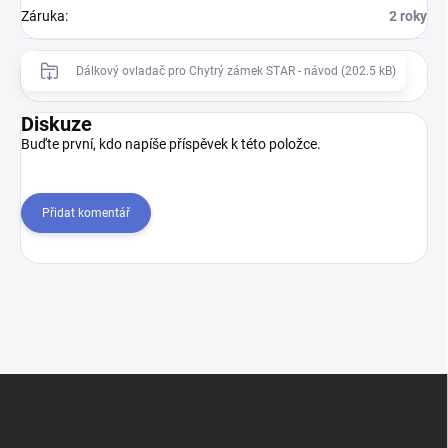
Záruka
:
2 roky
Dálkový ovladač pro Chytrý zámek STAR - návod (202.5 kB)
Diskuze
Buďte první, kdo napíše příspěvek k této položce.
Přidat komentář
Z
á
p