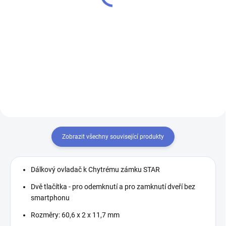
Do košíku
Představ si, že můžeš ovládat
zámek ve dveřích svého bytu
Klávesnice - volitelné
pomocí svého chytrého telefonu.
příslušenství k Chytrému zámku
S Chytrým zámkem STAR to není
STAR. Umožňuje odemykání bez
jen představa, ale skutečnost!
smartphonu, prostřednictvím
Tento chytrý zámek je...
zadáním číselného kódu.
Zobrazit všechny související produkty
Dálkový ovladač k Chytrému zámku STAR
Dvě tlačítka - pro odemknutí a pro zamknutí dveří bez
smartphonu
Rozměry: 60,6 x 2 x 11,7 mm