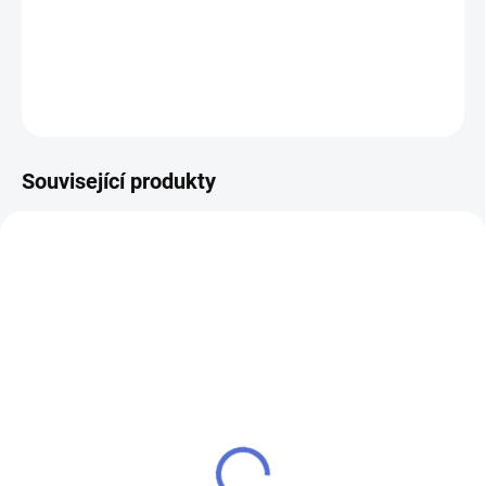
DETAILNÍ INFORMACE
ZEPTAT SE
Související produkty
NOVINKA
NOVINKA
Chytrý zámek STAR
Klávesnice pro Chytrý
zámek STAR
3 617 Kč
2 117 Kč
Do košíku