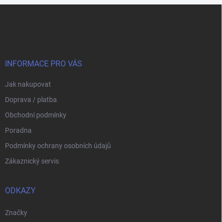
Z
á
p
a
t
í
INFORMACE PRO VÁS
Jak nakupovat
Doprava / platba
Obchodní podmínky
Poradna
Podmínky ochrany osobních údajů
Zákaznický servis
ODKAZY
Značky