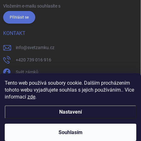
Vložením e-mailu souhlasíte s
podmínkami ochrany osobních údajů
Přihlásit se
KONTAKT
info
@
svetzamku.cz
+420 739 016 916
Svět zámků
Tento web používá soubory cookie. Dalším procházením
tohoto webu vyjadřujete souhlas s jejich používáním.. Více
svetzamku.cz
Obchodní podmínky
Facebook
Instagram
informací
zde
.
Jak nakupovat
Podmínky ochrany osobních údajů
Nastavení
Copyright 2026
Svět zámků
. Všechna práva vyhrazena.
Souhlasím
Vytvořil Shoptet