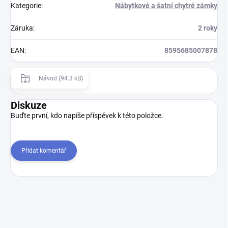
Kategorie
:
Nábytkové a šatní chytré zámky
Záruka
:
2 roky
EAN
:
8595685007878
Návod (94.3 kB)
Diskuze
Buďte první, kdo napíše příspěvek k této položce.
Přidat komentář