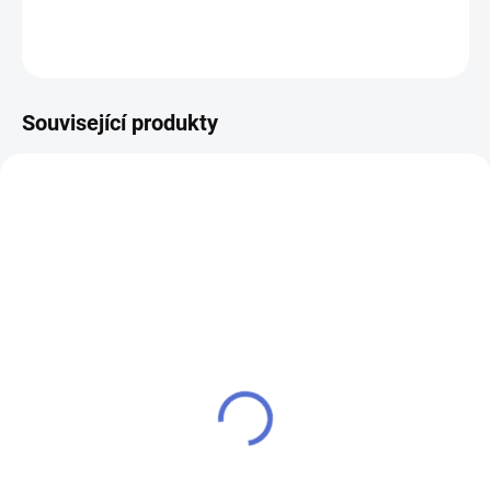
ZEPTAT SE
Související produkty
NOVINKA
NOVINKA
Smart Touch Handle
Chytrá klika STAR H02
H.03
3 490 Kč
3 900 Kč
Do košíku
Do košíku
Elektromechanické rozetové
kování pro odemykání