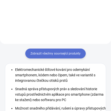
Chytrá klika umožňující otevírání
smartphonem (prostřednictvím
dveří pomocí otisku
Bluetooth) nebo kódem na
prstu, chytrého telefonu nebo
klávesnici umístěné přímo na
jednoduchým zadáním PIN
klice.
kódu přímo na klice. Richter
Smart...
Zobrazit všechny související produkty
Elektromechanické štítové kování pro odemykání
smartphonem, kódem nebo čipem, také ve variantě s
integrovanou čtečkou otisků prstů
Snadná správa přístupových práv a sledování historie
vstupů prostřednictvím aplikace pro smartphone (zdarma
ke stažení) nebo softwaru pro PC
Možnost snadného přidávání, rušení a úpravy přístupových