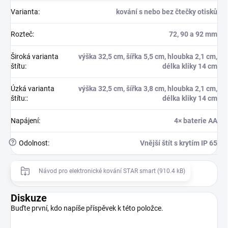
Varianta
:
kování s nebo bez čtečky otisků
Rozteč
:
72, 90 a 92 mm
Široká varianta
výška 32,5 cm, šířka 5,5 cm, hloubka 2,1 cm,
štítu
:
délka kliky 14 cm
Úzká varianta
výška 32,5 cm, šířka 3,8 cm, hloubka 2,1 cm,
štítu:
:
délka kliky 14 cm
Napájení
:
4× baterie AA
?
Odolnost
:
Vnější štít s krytím IP 65
Návod pro elektronické kování STAR smart (910.4 kB)
Diskuze
Buďte první, kdo napíše příspěvek k této položce.