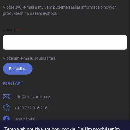
Vložte svůj e-mail a my vám budeme zasílat informace o nových
produktech na našem e-shopu.
E-MAIL
Vložením e-mailu souhlasíte s
podmínkami ochrany osobních údajů
Přihlásit se
KONTAKT
info
@
svetzamku.cz
+420 739 016 916
Svět zámků
Tento web používá soubory cookie. Dalším procházením