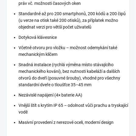
práv vč. možnosti časových oken
Standardně až pro 200 smartphonů, 200 kódů a 200 čipů
(u verze na otisk také 200 otisků), za příplatek možno
objednat verzi pro větší počet uživatelů
Dotyková klávesnice
Včetně otvoru pro vložku – možnost odemykání také
mechanickým klíčem
Snadná instalace (rychlá výměna místo stávajícího
mechanického kování), bez nutnosti kabeláží a dalších
otvorů do dveří (posuvné šrouby), vhodné pro všechny
standardní dveře o tloušťce 35–45 mm
Nezávislé napájení (4× baterie AA)
Vnější štít s krytím IP 65 – odolnost vůči prachu a tryskající
vodě
Masivní provedení z nerezové oceli, moderní design