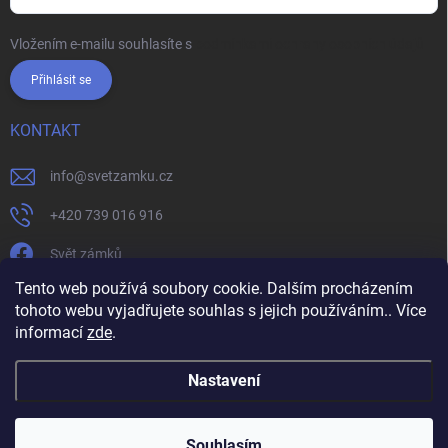
Vložením e-mailu souhlasíte s
podmínkami ochrany osobních údajů
Přihlásit se
KONTAKT
info
@
svetzamku.cz
+420 739 016 916
Svět zámků
Tento web používá soubory cookie. Dalším procházením
tohoto webu vyjadřujete souhlas s jejich používáním.. Více
svetzamku.cz
Obchodní podmínky
Facebook
Instagram
informací
zde
.
Jak nakupovat
Podmínky ochrany osobních údajů
Nastavení
Copyright 2026
Svět zámků
. Všechna práva vyhrazena.
Souhlasím