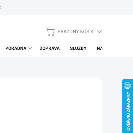
ký servis
PRÁZDNÝ KOŠÍK
NÁKUPNÍ
KOŠÍK
PORADNA
DOPRAVA
SLUŽBY
NAPIŠTE NÁM