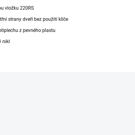
kou vložku 220RS
řní strany dveří bez použití klíče
rotiplechu z pevného plastu
 nikl