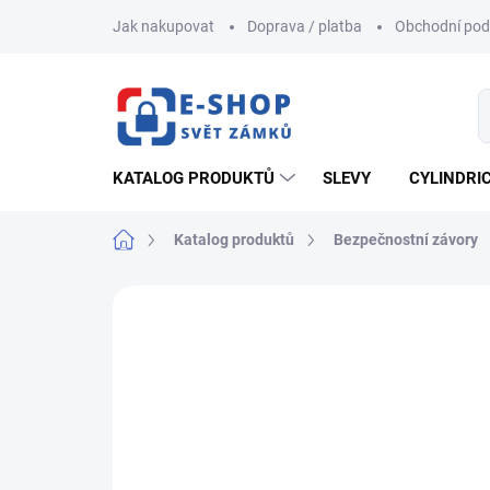
Přejít
Jak nakupovat
Doprava / platba
Obchodní po
na
obsah
KATALOG PRODUKTŮ
SLEVY
CYLINDRI
Domů
Katalog produktů
Bezpečnostní závory
ZNAČKA:
FAB