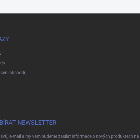
AZY
y
kty
cení obchodu
BÍRAT NEWSLETTER
 svůj e-mail a my vám budeme zasílat informace o nových produktech na