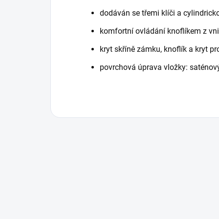
dodáván se třemi klíči a cylindric
komfortní ovládání knoflíkem z vnit
kryt skříně zámku, knoflík a kryt p
povrchová úprava vložky: saténový