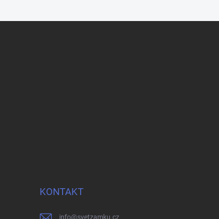
KONTAKT
info
@
svetzamku.cz