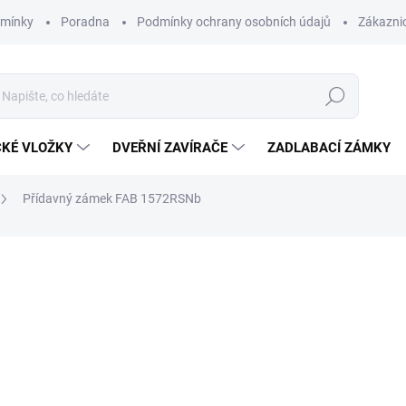
dmínky
Poradna
Podmínky ochrany osobních údajů
Zákaznic
Hledat
CKÉ VLOŽKY
DVEŘNÍ ZAVÍRAČE
ZADLABACÍ ZÁMKY
Přídavný zámek FAB 1572RSNb
2 400 Kč
/ ks
1 983,47 Kč bez DPH
Měrná
2 400 Kč / 1 ks
cena:
SKLADEM
MOŽNOSTI DORUČENÍ