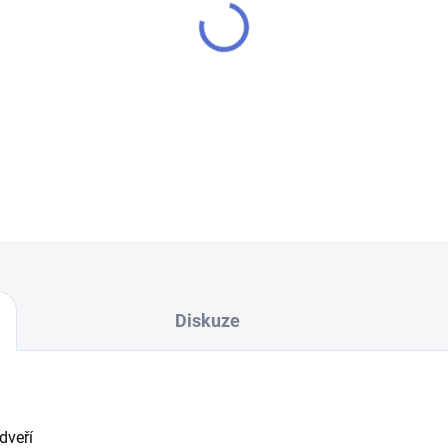
−
+
Přídavný zámek
DETAILNÍ INFORMACE
Diskuze
dveří