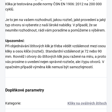
Klika je testována podle normy ČSN EN 1906: 2012 na 200 000
cyklů.
Je to jen na vašem rozhodnutí, jakou rozteč, jaké provedení a jaký
typ otvoru si vyberete z naší široké nabídky. V případě, že se
neumíte rozhodnout, rádi vám poradíme a pomůžeme s výběrem.
Upozornění:
Při objednávání štítových klik je třeba vědět vzdálenost mezi osou
kliky a osou klíče (rozteč). Standardní vzdálenost je 72 nebo 90
mm. Rovněž i otvory do štítových klik jsou ražené na míru, a proto
vás prosíme o uvedení nejen správné rozteče, ale i typu otvorů. V
opačném případě výměna klik nemusí být samozřejmostí.
Doplňkové parametry
Kategorie
:
Kliky na oválných štítech