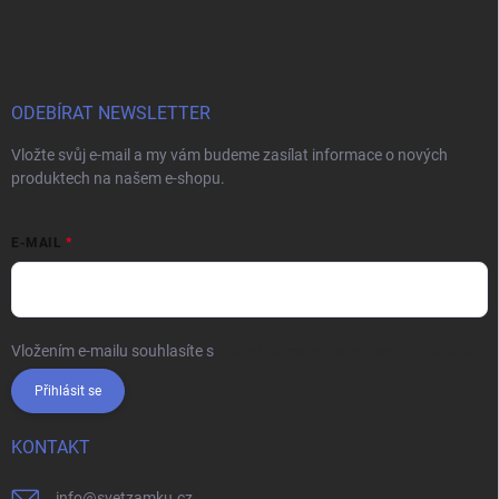
ODEBÍRAT NEWSLETTER
Vložte svůj e-mail a my vám budeme zasílat informace o nových
produktech na našem e-shopu.
E-MAIL
Vložením e-mailu souhlasíte s
podmínkami ochrany osobních údajů
Přihlásit se
KONTAKT
info
@
svetzamku.cz