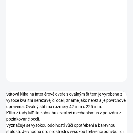
ROZTEČ
MOŽNOSTI DORUČENÍ
−
+
Přidat do košíku
DETAILNÍ INFORMACE
ZEPTAT SE
Štítová klika na interiérové ​​dveře s oválným štítem je vyrobena z
vysoce kvalitní nerezavějící oceli, známé jako nerez a je povrchově
upravena. Oválný štít má rozměry 42 mm x 225 mm.
Klika z řady MP line obsahuje vratný mechanismus v pouzdru z
pozinkované oceli.
Vyznačuje se vysokou odolností vůči opotřebení a barevnou
stálostí. Je vhodná pro prostředí s vysokou frekvencí pohybu lidí.