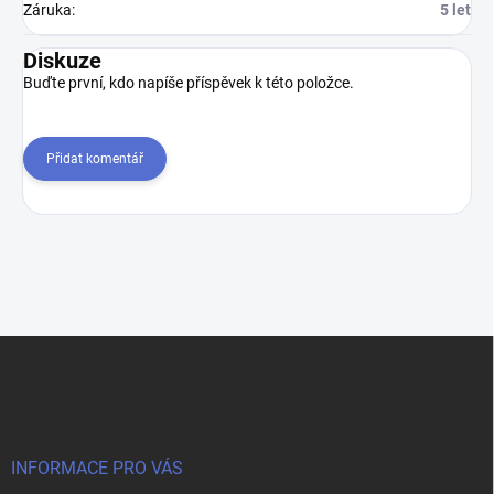
Záruka
:
5 let
Diskuze
Buďte první, kdo napíše příspěvek k této položce.
Přidat komentář
Z
á
p
a
t
í
INFORMACE PRO VÁS