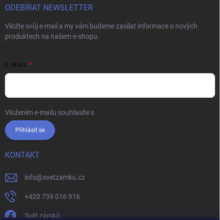
ODEBÍRAT NEWSLETTER
Vložte svůj e-mail a my vám budeme zasílat informace o nových
produktech na našem e-shopu.
E-MAIL
Vložením e-mailu souhlasíte s
podmínkami ochrany osobních údajů
Přihlásit se
KONTAKT
info
@
svetzamku.cz
+420 739 016 916
Svět zámků