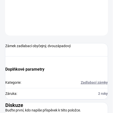
Zámek zadlabací obyčejný, dvouzápadový
DETAILNÍ INFORMACE
ZEPTAT SE
Zámek zadlabací obyčejný, dvouzápadový
Doplňkové parametry
Kategorie
:
Zadlabací zámky
Záruka
:
2 roky
Diskuze
Buďte první, kdo napíše příspěvek k této položce.