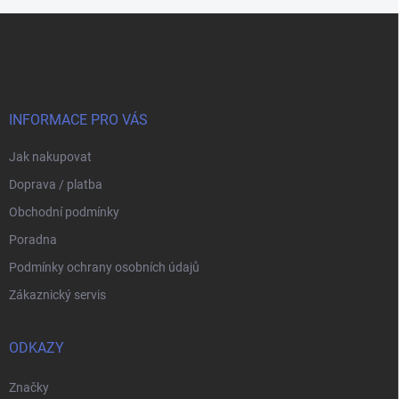
Z
á
p
a
t
í
INFORMACE PRO VÁS
Jak nakupovat
Doprava / platba
Obchodní podmínky
Poradna
Podmínky ochrany osobních údajů
Zákaznický servis
ODKAZY
Značky