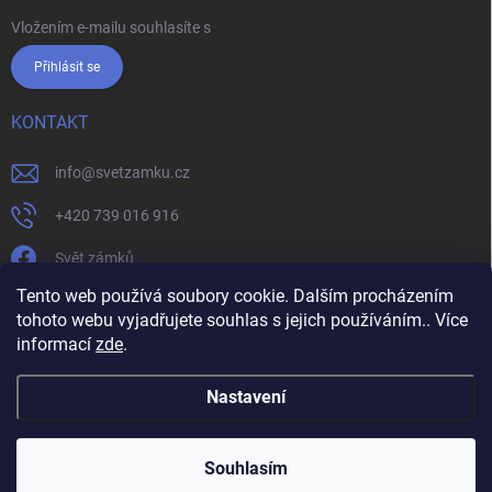
Vložením e-mailu souhlasíte s
podmínkami ochrany osobních údajů
Přihlásit se
KONTAKT
info
@
svetzamku.cz
+420 739 016 916
Svět zámků
Tento web používá soubory cookie. Dalším procházením
tohoto webu vyjadřujete souhlas s jejich používáním.. Více
svetzamku.cz
Obchodní podmínky
Facebook
Instagram
informací
zde
.
Jak nakupovat
Podmínky ochrany osobních údajů
Nastavení
Copyright 2026
Svět zámků
. Všechna práva vyhrazena.
Souhlasím