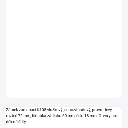
Zadlabací zámek pro cylindrické vložky, pro
branky, vrata a dveře.
jedno-západový s převodem
s otvory pro dělené štítky
střelka zámku je otočná
zámek je možno použít jako pravý nebo
levý
DETAILNÍ INFORMACE
ZEPTAT SE
Zámek zadlabací K105 vložkový jednozápadový, pravo - levý,
rozteč 72 mm, hloubka zádlabu 60 mm, čelo 18 mm. Otvory pro
dělené štíty.