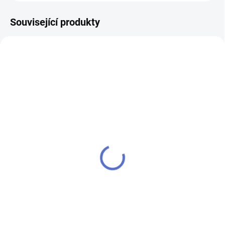
Související produkty
AKCE
AKCE
VÝPRODEJ
VÝPRODEJ
Bezpečnostní vložka
Bezpečnostní vložka
MTL Integrator 30+50
MTL Integrator 55+55
1 191 Kč
2 028 Kč
od
od
Detail
Detail
Mechanická platforma Mul-T-Lock
Mechanická platforma Mul-T-Lock
Integrator Balení obsahuje
Integrator Balení obsahuje
standardně 5 klíče a identifikační
standardně 5 klíče a identifikační
kartu. Jak změřit a vybrat
kartu. Jak změřit a vybrat