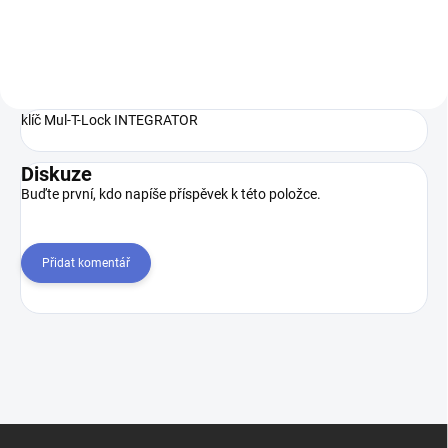
správný zámek do dveří
správný zámek do dveří
(cylindrickou vložku) Jak...
(cylindrickou vložku) Jak...
klíč Mul-T-Lock INTEGRATOR
Diskuze
Buďte první, kdo napíše příspěvek k této položce.
Přidat komentář
Z