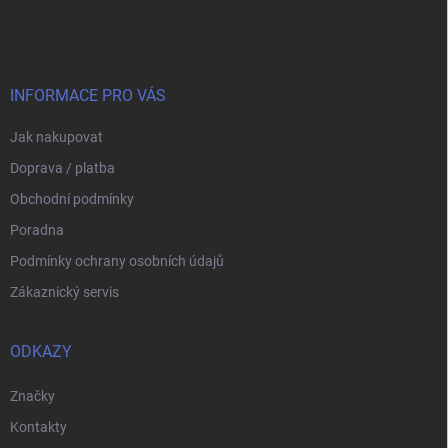
á
p
a
t
í
INFORMACE PRO VÁS
Jak nakupovat
Doprava / platba
Obchodní podmínky
Poradna
Podmínky ochrany osobních údajů
Zákaznický servis
ODKAZY
Značky
Kontakty