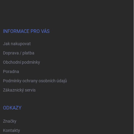
á
p
a
t
í
INFORMACE PRO VÁS
Jak nakupovat
Doprava / platba
Obchodní podmínky
Poradna
Podmínky ochrany osobních údajů
Zákaznický servis
ODKAZY
Značky
Kontakty