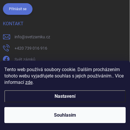
Přihlásit se
KONTAKT
info
@
svetzamku.cz
+420 739 016 916
Svět zámků
Tento web používá soubory cookie. Dalším procházením
tohoto webu vyjadřujete souhlas s jejich používáním.. Více
svetzamku.cz
Obchodní podmínky
Facebook
Instagram
informací
zde
.
Jak nakupovat
Podmínky ochrany osobních údajů
Nastavení
Copyright 2026
Svět zámků
. Všechna práva vyhrazena.
Souhlasím
Vytvořil Shoptet