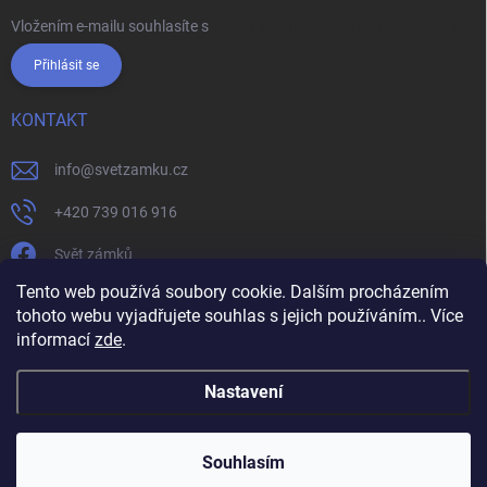
Vložením e-mailu souhlasíte s
podmínkami ochrany osobních údajů
Přihlásit se
KONTAKT
info
@
svetzamku.cz
+420 739 016 916
Svět zámků
Tento web používá soubory cookie. Dalším procházením
tohoto webu vyjadřujete souhlas s jejich používáním.. Více
svetzamku.cz
Obchodní podmínky
Facebook
Instagram
informací
zde
.
Jak nakupovat
Podmínky ochrany osobních údajů
Nastavení
Copyright 2026
Svět zámků
. Všechna práva vyhrazena.
Souhlasím