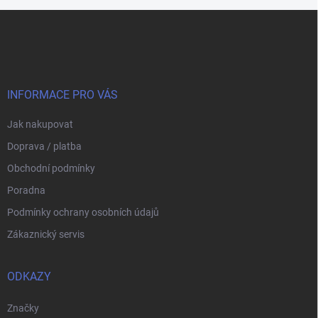
Z
á
p
a
t
í
INFORMACE PRO VÁS
Jak nakupovat
Doprava / platba
Obchodní podmínky
Poradna
Podmínky ochrany osobních údajů
Zákaznický servis
ODKAZY
Značky