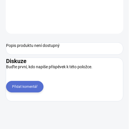
na emailu:
eshop@svetzamku.cz
pro
individuální podmínky.
ZEPTAT SE
Popis produktu není dostupný
Diskuze
Buďte první, kdo napíše příspěvek k této položce.
Přidat komentář