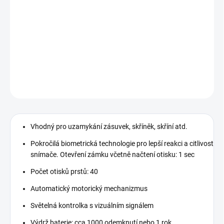
Nábytkový zámek se snímačem otisku prstu s
madlem z kolekce SMART HOME.
DETAILNÍ INFORMACE
ZEPTAT SE
Vhodný pro uzamykání zásuvek, skříněk, skříní atd.
Pokročilá biometrická technologie pro lepší reakci a citlivost
snímače. Otevření zámku včetně načtení otisku: 1 sec
Počet otisků prstů: 40
Automatický motorický mechanizmus
Světelná kontrolka s vizuálním signálem
Výdrž baterie: cca 1000 odemknutí nebo 1 rok