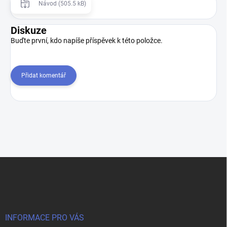
Návod (505.5 kB)
Diskuze
Buďte první, kdo napíše příspěvek k této položce.
Přidat komentář
Z
á
p
a
t
í
INFORMACE PRO VÁS