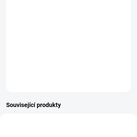
Svinovací plastový držák se závěskou na
jmenovky a karty má i kovový klip na připevnění.
Pouzdro na kartu není součástí, případně je
možné jej doobjednat.
Při poptávce většího množství nás kontaktujte
na emailu:
eshop@svetzamku.cz
pro
individuální podmínky.
ZEPTAT SE
Související produkty