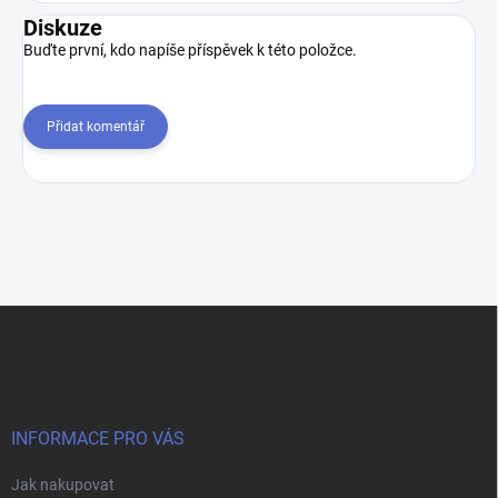
Diskuze
Buďte první, kdo napíše příspěvek k této položce.
Přidat komentář
Z
á
p
a
t
í
INFORMACE PRO VÁS
Jak nakupovat