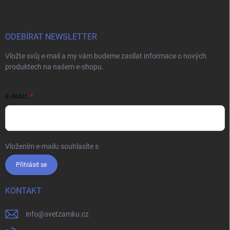
ODEBÍRAT NEWSLETTER
Vložte svůj e-mail a my vám budeme zasílat informace o nových
produktech na našem e-shopu.
E-MAIL
Vložením e-mailu souhlasíte s
podmínkami ochrany osobních údajů
Přihlásit se
KONTAKT
info
@
svetzamku.cz