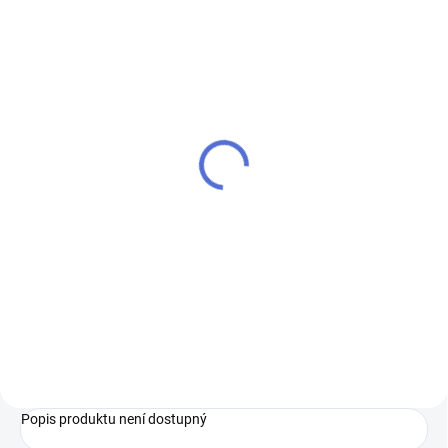
Čipová karta s otvorem
Čipová karta s otvorem
MIFARE / NFC
125 kHz
100 Kč
80 Kč
Do košíku
Do košíku
Čipová karta s otvorem MIFARE
Čipová karta s RFID čipem read
S50 / NFC vyrobena z materiálu
only 125 KHz. Vyrobena z
ABS je odolnější proti
materiálu ABS je odolnější proti
mechanickému poškození.
mechanickému poškození.
Oválné očko pro závěs. Při
Oválné očko pro závěšení na krk.
poptávce většího množství nás
Při poptávce většího množství...
kontaktujte...
Popis produktu není dostupný