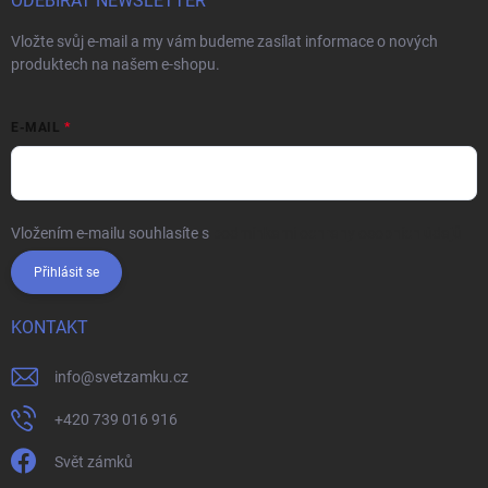
ODEBÍRAT NEWSLETTER
Vložte svůj e-mail a my vám budeme zasílat informace o nových
produktech na našem e-shopu.
E-MAIL
Vložením e-mailu souhlasíte s
podmínkami ochrany osobních údajů
Přihlásit se
KONTAKT
info
@
svetzamku.cz
+420 739 016 916
Svět zámků