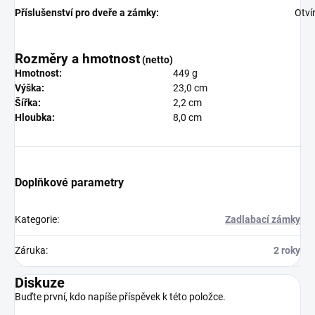
Příslušenství pro dveře a zámky:
Otví
Rozměry a hmotnost
(netto)
Hmotnost:
449 g
Výška:
23,0 cm
Šířka:
2,2 cm
Hloubka:
8,0 cm
Doplňkové parametry
Kategorie
:
Zadlabací zámky
Záruka
:
2 roky
Diskuze
Buďte první, kdo napíše příspěvek k této položce.