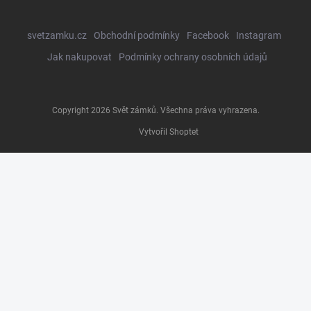
svetzamku.cz
Obchodní podmínky
Facebook
Instagram
Jak nakupovat
Podmínky ochrany osobních údajů
Copyright 2026
Svět zámků
. Všechna práva vyhrazena.
Vytvořil Shoptet