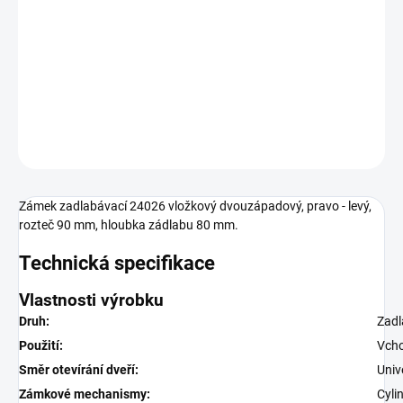
Zámek zadlabací vložkový, s převodem,
dvouzápadový.
DETAILNÍ INFORMACE
ZEPTAT SE
Zámek zadlabávací 24026 vložkový dvouzápadový, pravo - levý,
rozteč 90 mm, hloubka zádlabu 80 mm.
Technická specifikace
Vlastnosti výrobku
Druh:
Zadl
Použití:
Vcho
Směr otevírání dveří:
Univ
Zámkové mechanismy:
Cyli