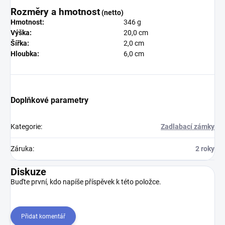
Rozměry a hmotnost
(netto)
Hmotnost:
346 g
Výška:
20,0 cm
Šířka:
2,0 cm
Hloubka:
6,0 cm
Doplňkové parametry
Kategorie
:
Zadlabací zámky
Záruka
:
2 roky
Diskuze
Buďte první, kdo napíše příspěvek k této položce.
Přidat komentář