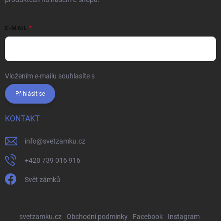
E-MAIL
Vložením e-mailu souhlasíte s
podmínkami ochrany osobních údajů
Přihlásit se
KONTAKT
info
@
svetzamku.cz
+420 739 016 916
Svět zámků
svetzamku.cz
Obchodní podmínky
Facebook
Instagram