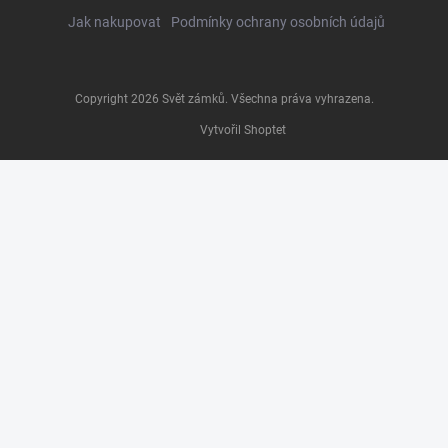
Jak nakupovat
Podmínky ochrany osobních údajů
Copyright 2026
Svět zámků
. Všechna práva vyhrazena.
Vytvořil Shoptet