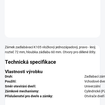
Zámek zadlabací vložkový s převodem
DETAILNÍ INFORMACE
ZEPTAT SE
Zámek zadlabávací K105 vložkový jednozápadový, pravo - levý,
rozteč 72 mm, hloubka zádlabu 60 mm. Otvory pro dělené štíty.
Technická specifikace
Vlastnosti výrobku
Druh:
Zadlabací zá
Použití:
Vchodové dve
Směr otevírání dveří:
Univerzální
Zámkové mechanismy:
Cylindrické (P
Příslušenství pro dveře a zámky:
Otvírače dveří