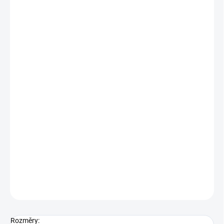
Zámek zadlabací vložkový K 221 - LEVÝ
určeno pro cylindrickou vložku
jedno-západový
s převodem ( střelka ovládaná klikou i
klíčem )
s otvory pro dělené štítky
orientace: Levý
povrchová úprava: bílý ZN
DETAILNÍ INFORMACE
ZEPTAT SE
Rozměry: