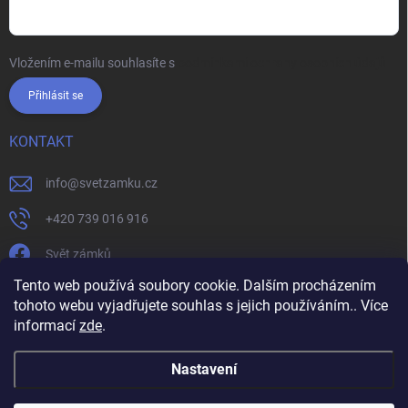
Vložením e-mailu souhlasíte s
podmínkami ochrany osobních údajů
Přihlásit se
KONTAKT
info
@
svetzamku.cz
+420 739 016 916
Svět zámků
Tento web používá soubory cookie. Dalším procházením
tohoto webu vyjadřujete souhlas s jejich používáním.. Více
svetzamku.cz
Obchodní podmínky
Facebook
Instagram
informací
zde
.
Jak nakupovat
Podmínky ochrany osobních údajů
Nastavení