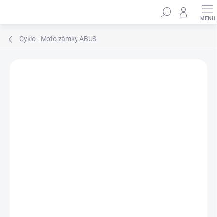
Přejít
Hledat
na
obsah
Cyklo - Moto zámky ABUS
ZNAČKA:
ABUS