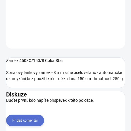
−
+
Přidat do košíku
DETAILNÍ INFORMACE
ZEPTAT SE
Zámek 4508C/150/8 Color Star
Spirálový lankový zámek - 8 mm silné ocelové lano - automatické
uzamykání bez použití klíče - délka lana 150 cm - hmotnost 250 g
Diskuze
Buďte první, kdo napíše příspěvek k této položce.
Přidat komentář