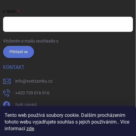
E-MAIL
Vložením e-mailu souhlasíte s
podmínkami ochrany osobních údajů
Přihlásit se
KONTAKT
info
@
svetzamku.cz
+420 739 016 916
Svět zámků
Tento web používá soubory cookie. Dalším procházením
tohoto webu vyjadřujete souhlas s jejich používáním.. Více
svetzamku.cz
Obchodní podmínky
Facebook
Instagram
informací
zde
.