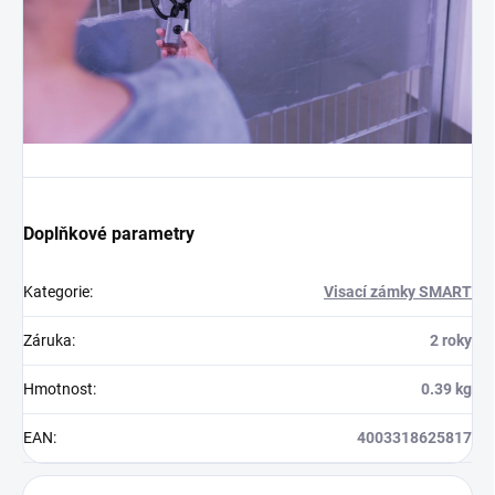
Doplňkové parametry
Kategorie
:
Visací zámky SMART
Záruka
:
2 roky
Hmotnost
:
0.39 kg
EAN
:
4003318625817