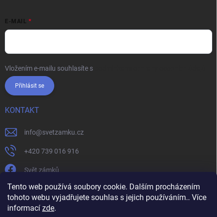
E-MAIL
Vložením e-mailu souhlasíte s
podmínkami ochrany osobních údajů
Přihlásit se
KONTAKT
info
@
svetzamku.cz
+420 739 016 916
Svět zámků
Tento web používá soubory cookie. Dalším procházením
tohoto webu vyjadřujete souhlas s jejich používáním.. Více
svetzamku.cz
Obchodní podmínky
Facebook
Instagram
informací
zde
.