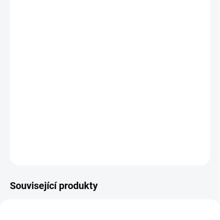
−
+
Přidat do košíku
Představujeme visací zámek
ABUS Touch™
,
kterého se stačí dotknout a on se otevře.
Snímač s úhlem záběru 360° rozpozná až 20
naprogramovaných otisků prstů z libovolné
pozice - bez ohledu na to, jak jsou na něm
umístěny.
DETAILNÍ INFORMACE
ZEPTAT SE
Související produkty