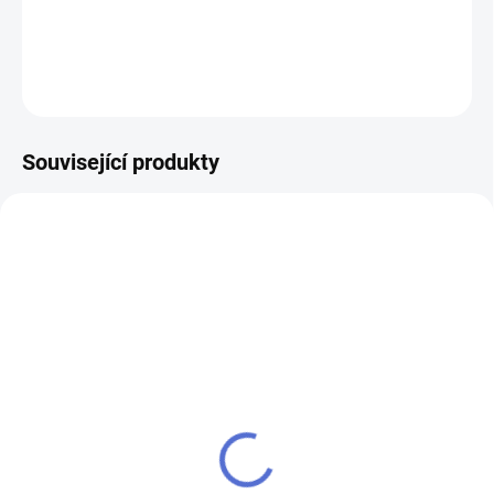
DETAILNÍ INFORMACE
ZEPTAT SE
Související produkty
NOVINKA
NOVINKA
ZDARMA
ZDARMA
57/45 ABUS-Touch
57/50 ABUS-Touch
Fingerprint visací zámek
Fingerprint visací zámek
2 089 Kč
2 289 Kč
Do košíku
Do košíku