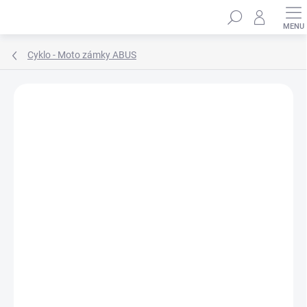
Přejít
Hledat
na
obsah
Cyklo - Moto zámky ABUS
ZNAČKA:
ABUS