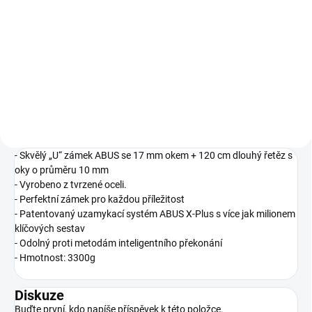
Představujeme visací
Představujeme visací
zámek ABUS Touch™, kterého se
zámek ABUS Touch™, kterého se
stačí dotknout a on se otevře.
stačí dotknout a on se otevře.
Snímač s úhlem záběru 360°
Snímač s úhlem záběru 360°
rozpozná až 20
rozpozná až 20
naprogramovaných otisků prstů
naprogramovaných otisků prstů
z libovolné pozice...
z libovolné pozice...
- Skvělý „U“ zámek ABUS se 17 mm okem + 120 cm dlouhý řetěz s
oky o průměru 10 mm
- Vyrobeno z tvrzené oceli.
- Perfektní zámek pro každou příležitost
- Patentovaný uzamykací systém ABUS X-Plus s více jak milionem
klíčových sestav
- Odolný proti metodám inteligentního překonání
- Hmotnost: 3300g
Diskuze
Buďte první, kdo napíše příspěvek k této položce.