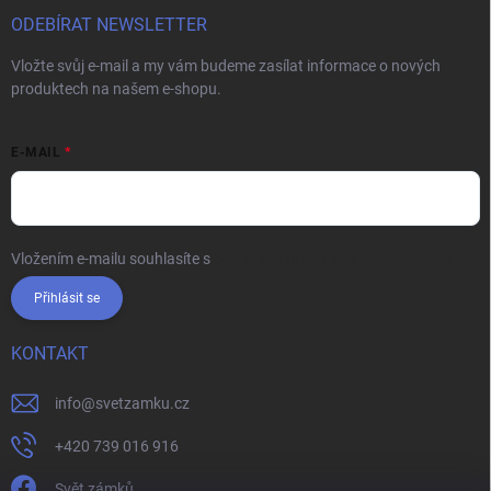
ODEBÍRAT NEWSLETTER
Vložte svůj e-mail a my vám budeme zasílat informace o nových
produktech na našem e-shopu.
E-MAIL
Vložením e-mailu souhlasíte s
podmínkami ochrany osobních údajů
Přihlásit se
KONTAKT
info
@
svetzamku.cz
+420 739 016 916
Svět zámků