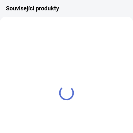
Související produkty
klíč FAB 3***
SU - sjednocení vložky
FAB 3
90 Kč
100 Kč
Do košíku
Do košíku
Klíč pro zámek (cylindrickou
vložku) FAB 3*** - k cylindrické
Chcete-li mít pouze jeden klíč,
vložce vám přiděláme další klíče
kterým odemknete více zámků,
navíc
musíte tyto zámky sjednotit
na stejný uzávěr klíče. Přestavba
vložek na stejný klíč 1+X