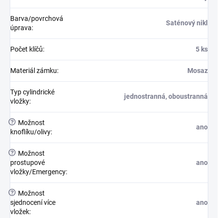
Barva/povrchová
Saténový nikl
úprava
:
Počet klíčů
:
5 ks
Materiál zámku
:
Mosaz
Typ cylindrické
jednostranná, oboustranná
vložky
:
?
Možnost
ano
knoflíku/olivy
:
?
Možnost
prostupové
ano
vložky/Emergency
:
?
Možnost
sjednocení více
ano
vložek
: