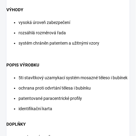
VÝHODY
vysoká úroveň zabezpečení
rozsáhlá rozměrová řada
systém chráněn patentem a užitnými vzory
POPIS VÝROBKU
5ti stavítkový uzamykací systém mosazné těleso i bubínek
ochrana proti odvrtání tělesa i bubínku
patentované paracentrické profily
identifikační karta
DOPLŇKY