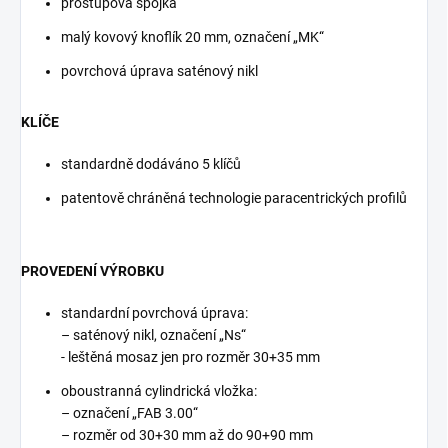
prostupová spojka
malý kovový knoflík 20 mm, označení „MK“
povrchová úprava saténový nikl
KLÍČE
standardně dodáváno 5 klíčů
patentově chráněná technologie paracentrických profilů
PROVEDENÍ VÝROBKU
standardní povrchová úprava:
– saténový nikl, označení „Ns“
- leštěná mosaz jen pro rozměr 30+35 mm
oboustranná cylindrická vložka:
– označení „FAB 3.00“
– rozměr od 30+30 mm až do 90+90 mm