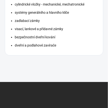
cylindrické vložky - mechanické, mechatronické
systémy generálního a hlavního klíče
zadlabací zámky
visací, lankové a přídavné zámky
bezpečnostní dveřní kování
dveřní a podlahové zavírače
Z
á
p
a
t