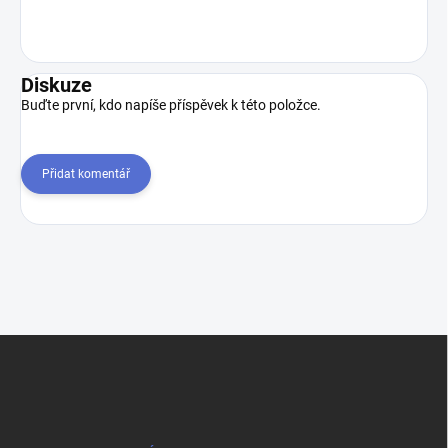
Diskuze
Buďte první, kdo napíše příspěvek k této položce.
Přidat komentář
Z
á
p
a
t