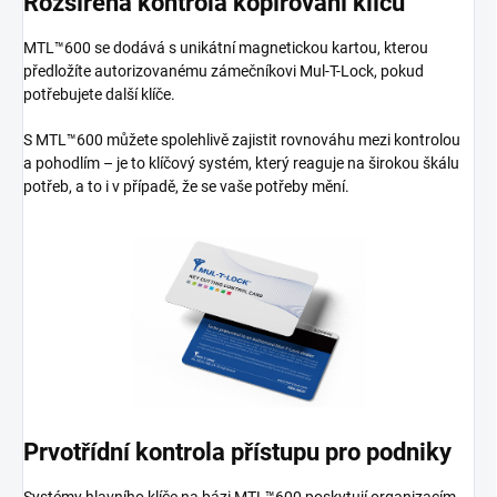
Rozšířená kontrola kopírování klíčů
MTL™600 se dodává s unikátní magnetickou kartou, kterou
předložíte autorizovanému zámečníkovi Mul-T-Lock, pokud
potřebujete další klíče.
S MTL™600 můžete spolehlivě zajistit rovnováhu mezi kontrolou
a pohodlím – je to klíčový systém, který reaguje na širokou škálu
potřeb, a to i v případě, že se vaše potřeby mění.
Prvotřídní kontrola přístupu pro podniky