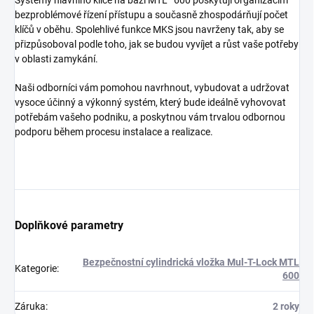
Systémy hlavního klíče na bázi MTL™600 poskytují organizacím
bezproblémové řízení přístupu a současně zhospodárňují počet
klíčů v oběhu. Spolehlivé funkce MKS jsou navrženy tak, aby se
přizpůsoboval podle toho, jak se budou vyvíjet a růst vaše potřeby
v oblasti zamykání.
Naši odborníci vám pomohou navrhnout, vybudovat a udržovat
vysoce účinný a výkonný systém, který bude ideálně vyhovovat
potřebám vašeho podniku, a poskytnou vám trvalou odbornou
podporu během procesu instalace a realizace.
Doplňkové parametry
Bezpečnostní cylindrická vložka Mul-T-Lock MTL
Kategorie
:
600
Záruka
:
2 roky