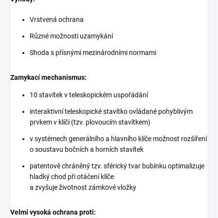
Vrstvená ochrana
Různé možnosti uzamykání
Shoda s přísnými mezinárodními normami
Zamykací mechanismus:
10 stavítek v teleskopickém uspořádání
interaktivní teleskopické stavítko ovládané pohyblivým
prvkem v klíči (tzv. plovoucím stavítkem)
v systémech generálního a hlavního klíče možnost rozšíření
o soustavu bočních a horních stavítek
patentově chráněný tzv. sférický tvar bubínku optimalizuje
hladký chod při otáčení klíče
a zvyšuje životnost zámkové vložky
Velmi vysoká ochrana proti: