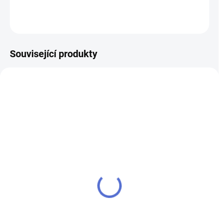
ZEPTAT SE
Související produkty
AKCE
SU - sjednocení vložky
klíč MTL600 Mul-T-Lock
MTL
352 Kč
280 Kč
Do košíku
Do košíku
Výroba klíče Mul-T-Lock MTL 600
Chcete-li mít pouze jeden klíč,