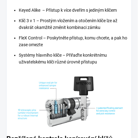
Keyed Alike – Přístup k více dveřím s jediným klíčem
Klíč 3 v 1 – Prostým vložením a otočením klíče lze až
dvakrát okamžitě změnit kombinaci zámku
FleX Control – Poskytněte přístup, komu chcete, a pak ho
zase omezte
Systémy hlavního klíče – Přiřaďte konkrétnímu
uživatelskému klíči různé úrovně přístupu