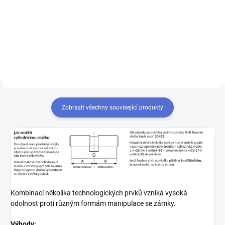
kterým odemknete více zámků,
musíte tyto zámky sjednotit
na stejný uzávěr klíče. Přestavba
vložek na stejný klíč 1+X
Zobrazit všechny související produkty
Kombinací několika technologických prvků vzniká vysoká
odolnost proti různým formám manipulace se zámky.
Výhody: