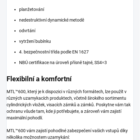
planžetování
nedestruktivní dynamické metodě
odvrtání
vytržení bubínku
4. bezpečnostní třída podle EN 1627
NBÚ certifikace na úroveň přísně tajné, SS4=3
Flexibilní a komfortní
MTL™600, který je k dispozici v různých formátech, lze použít v
různých uzamykacích produktech, včetně širokého sortimentu
cylindrických vložek, visacích zámků a zámků. Poskytne vám tak
ochranu všude tam, kde ji potřebujete, a zároveň vám zajistí
maximální pohodlí.
MTL™600 vám zajistí pohodlné zabezpečení vašich vstupů díky
několika možnostem uzamykání: