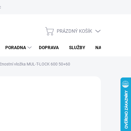
ký servis
PRÁZDNÝ KOŠÍK
NÁKUPNÍ
KOŠÍK
PORADNA
DOPRAVA
SLUŽBY
NAPIŠTE NÁM
ečnostní vložka MUL-T-LOCK 600 50+60
d
6 721 Kč
/ ks