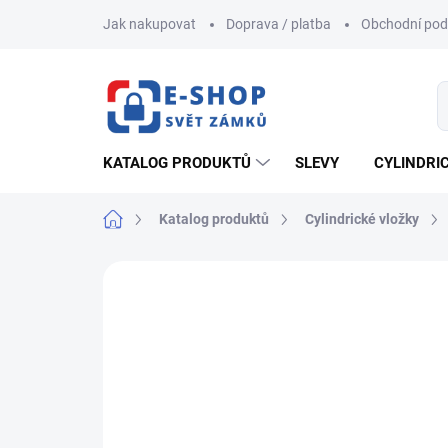
Přejít
Jak nakupovat
Doprava / platba
Obchodní po
na
obsah
KATALOG PRODUKTŮ
SLEVY
CYLINDRI
Domů
Katalog produktů
Cylindrické vložky
ZNAČKA:
MUL-T-LOCK