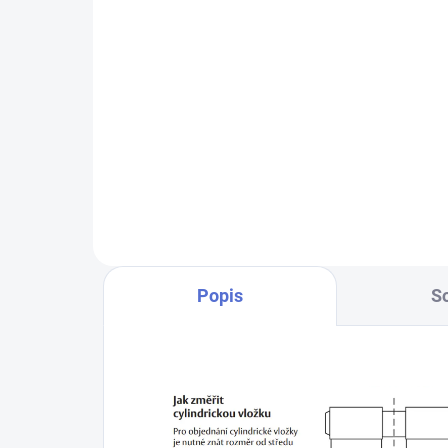
280 Kč
Do košíku
Výr
Chcete-li mít pouze jeden klíč,
kterým odemknete více zámků,
musíte tyto zámky sjednotit
na stejný uzávěr klíče. Přestavba
vložek na stejný klíč 1+X
Popis
So