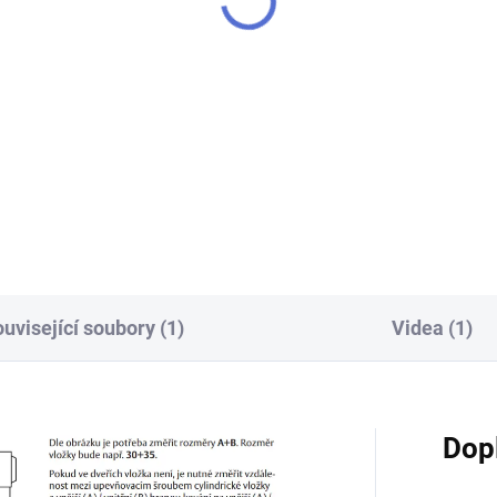
299 Kč
Do košíku
Do košíku
oba klíče Mul-T-Lock MTL 600
MTL 200 ml - Mazadlo spray -
zámky, vložky, rozvorové
mechanismy atd.
uvisející soubory (1)
Videa (1)
Dop