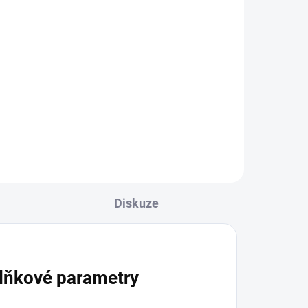
145 Kč
Do košíku
 pro
FAB 60 ml - Mazadlo spray - pro
zámky, vložky, rozvorové
mechanismy atd. Doporučujeme
aplikovat minimálně 2× ročně.
Diskuze
lňkové parametry