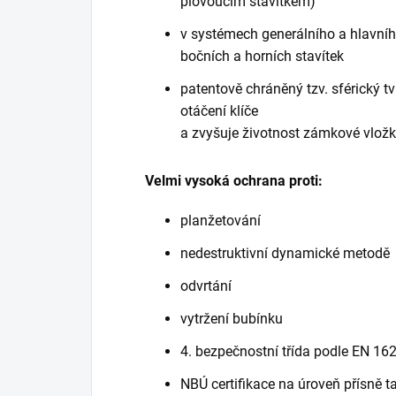
plovoucím stavítkem)
v systémech generálního a hlavníh
bočních a horních stavítek
patentově chráněný tzv. sférický t
otáčení klíče
a zvyšuje životnost zámkové vlož
Velmi vysoká ochrana proti:
planžetování
nedestruktivní dynamické metodě
odvrtání
vytržení bubínku
4. bezpečnostní třída podle EN 16
NBÚ certifikace na úroveň přísně t