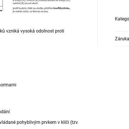
Katego
ků vzniká vysoká odolnost proti
Záruk
 normami
ádání
ovládané pohyblivým prvkem v klíči (tzv.