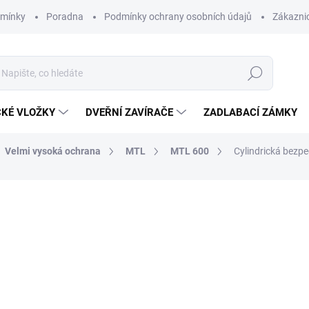
dmínky
Poradna
Podmínky ochrany osobních údajů
Zákaznic
Hledat
CKÉ VLOŽKY
DVEŘNÍ ZAVÍRAČE
ZADLABACÍ ZÁMKY
Velmi vysoká ochrana
MTL
MTL 600
Cylindrická bezp
od 8 132 Kč
o
od
5 554,55 Kč
bez DPH
ZDARMA
Měrná
ZVOLTE VARIANTU
cena:
ROZMĚR