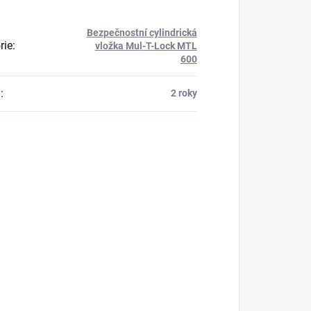
Bezpečnostní cylindrická
rie
:
vložka Mul-T-Lock MTL
600
a
:
2 roky