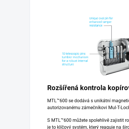
Rozšířená kontrola kopíro
MTL™600 se dodává s unikátní magnetick
autorizovanému zámečníkovi Mul-T-Lock, 
S MTL™600 můžete spolehlivě zajistit r
je to klíčový systém, který reaguje na šir