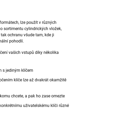
formátech, lze použít v různých
 sortimentu cylindrických vložek,
ak ochranu všude tam, kde ji
ální pohodlí.
ení vašich vstupů díky několika
m s jediným klíčem
očením klíče lze až dvakrát okamžitě
, komu chcete, a pak ho zase omezte
 konkrétnímu uživatelskému klíči různé