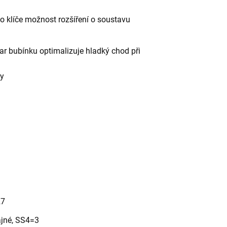
o klíče možnost rozšíření o soustavu
var bubínku optimalizuje hladký chod při
ky
27
ajné, SS4=3