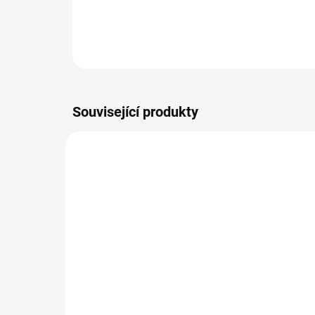
Související produkty
AKCE
SU - sjednocení vložky
kl
MTL
35