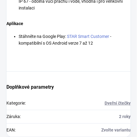
IP 67 - odolná vůči prachu i vodě, vhodná i pro venkovní
instalaci
Aplikace
Stáhněte na Google Play:
STAR Smart Customer
-
kompatibilní s OS Android verze 7 až 12
Doplňkové parametry
Kategorie
:
Dveřní čtečky
Záruka
:
2 roky
EAN
:
Zvolte variantu