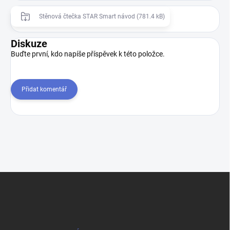
Stěnová čtečka STAR Smart návod (781.4 kB)
Diskuze
Buďte první, kdo napíše příspěvek k této položce.
Přidat komentář
Z
á
p
a
t