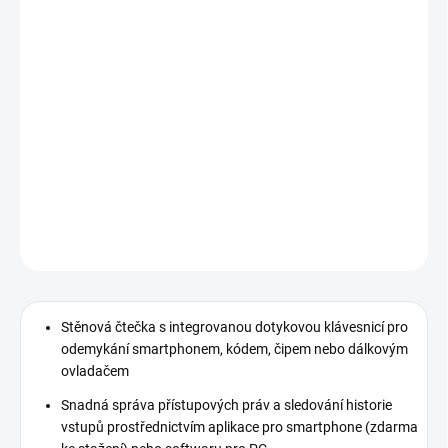
klávesnicí pro odemykání smartphonem,
kódem, čipem nebo dálkovým ovladačem.
Umožňuje ovládání dveří, ale i bran, vrat, závor či
spínání kabiny výtahu. Kompaktní provedení s
moderním designem, odolnost vůči vandalismu,
vhodná i pro venkovní použití.
DETAILNÍ INFORMACE
ZEPTAT SE
Stěnová čtečka s integrovanou dotykovou klávesnicí pro
odemykání smartphonem, kódem, čipem nebo dálkovým
ovladačem
Snadná správa přístupových práv a sledování historie
vstupů prostřednictvím aplikace pro smartphone (zdarma