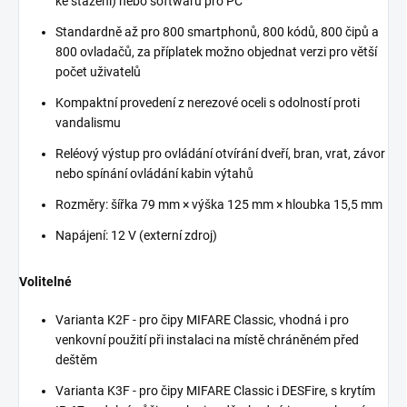
ke stažení) nebo softwaru pro PC
Standardně až pro 800 smartphonů, 800 kódů, 800 čipů a
800 ovladačů, za příplatek možno objednat verzi pro větší
počet uživatelů
Kompaktní provedení z nerezové oceli s odolností proti
vandalismu
Reléový výstup pro ovládání otvírání dveří, bran, vrat, závor
nebo spínání ovládání kabin výtahů
Rozměry: šířka 79 mm × výška 125 mm × hloubka 15,5 mm
Napájení: 12 V (externí zdroj)
Volitelné
Varianta K2F - pro čipy MIFARE Classic, vhodná i pro
venkovní použití při instalaci na místě chráněném před
deštěm
Varianta K3F - pro čipy MIFARE Classic i DESFire, s krytím