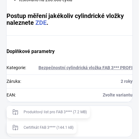
Postup měření jakékoliv cylindrické vložky
naleznete
ZDE
.
Doplňkové parametry
Kategorie
:
Bezpečnostní cylindrická vložka FAB 3*** PROFI
Záruka
:
2 roky
EAN
:
Zvolte variantu
Produktový list pro FAB 3**** (7.2 MB)
Certifikát FAB 3**** (144.1 kB)