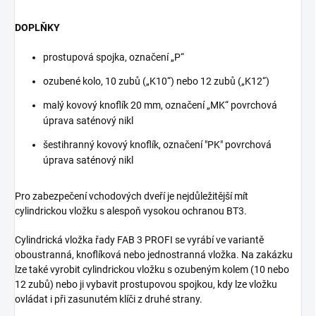
DOPLŇKY
prostupová spojka, označení „P“
ozubené kolo, 10 zubů („K10“) nebo 12 zubů („K12“)
malý kovový knoflík 20 mm, označení „MK“ povrchová
úprava saténový nikl
šestihranný kovový knoflík, označení "PK" povrchová
úprava saténový nikl
Pro zabezpečení vchodových dveří je nejdůležitější mít
cylindrickou vložku s alespoň vysokou ochranou BT3.
Cylindrická vložka řady FAB 3 PROFI se vyrábí ve variantě
oboustranná, knoflíková nebo jednostranná vložka. Na zakázku
lze také vyrobit cylindrickou vložku s ozubeným kolem (10 nebo
12 zubů) nebo ji vybavit prostupovou spojkou, kdy lze vložku
ovládat i při zasunutém klíči z druhé strany.