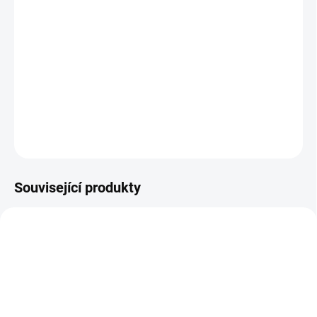
Jak změřit a vybrat správný zámek do dveří
(cylindrickou vložku)
Jak určit na které straně cylindrické vložky je
knoflík?
DETAILNÍ INFORMACE
ZEPTAT SE
Související produkty
NOVINKA