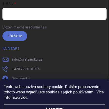
E-MAIL
Vložením e-mailu souhlasíte s
podmínkami ochrany osobních údajů
Přihlásit se
KONTAKT
info
@
svetzamku.cz
+420 739 016 916
Svět zámků
Tento web používá soubory cookie. Dalším procházením
tohoto webu vyjadřujete souhlas s jejich používáním.. Více
svetzamku.cz
Obchodní podmínky
Facebook
Instagram
informací
zde
.
Jak nakupovat
Podmínky ochrany osobních údajů