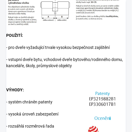
POUŽITÍ:
- pro dveře vyžadující trvale vysokou bezpečnost zajištění
- vstupní dveře bytu, vchodové dveře bytového/rodinného domu,
kanceláře, školy, průmyslové objekty
VÝHODY:
- systém chráněn patenty
- vysoká úroveň zabezpečení
- rozsáhlá rozměrová řada