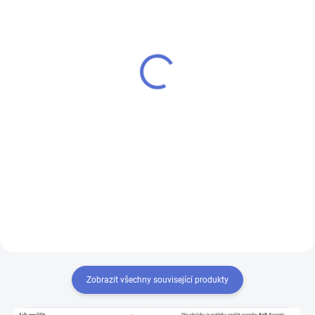
SU - sjednocení vložky
klíč FAB 3 PROFI
FAB 3 PROFI
110 Kč
100 Kč
Do košíku
Do košíku
Klíč pro zámek (cylindrickou
vložku) FAB 3 PROFI - k
Chcete-li mít pouze jeden klíč,
cylindrické vložce vám přiděláme
kterým odemknete více zámků,
další klíče navíc
musíte tyto zámky sjednotit
na stejný uzávěr klíče. Přestavba
vložek na stejný klíč 1+X
Zobrazit všechny související produkty