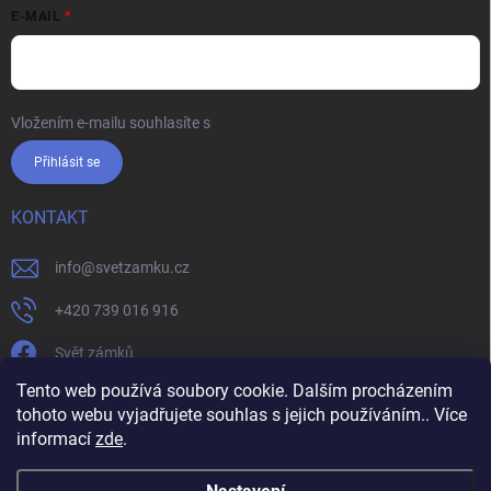
E-MAIL
Vložením e-mailu souhlasíte s
podmínkami ochrany osobních údajů
Přihlásit se
KONTAKT
info
@
svetzamku.cz
+420 739 016 916
Svět zámků
Tento web používá soubory cookie. Dalším procházením
tohoto webu vyjadřujete souhlas s jejich používáním.. Více
svetzamku.cz
Obchodní podmínky
Facebook
Instagram
informací
zde
.
Jak nakupovat
Podmínky ochrany osobních údajů