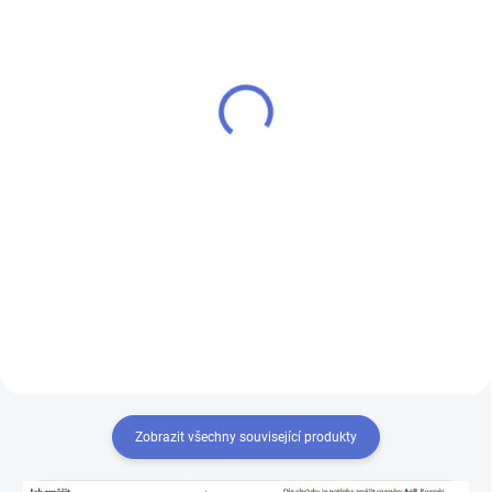
SU - sjednocení vložky
klíč FAB 3 PROFI
FAB 3 PROFI
110 Kč
100 Kč
Do košíku
Do košíku
Klíč pro zámek (cylindrickou
vložku) FAB 3 PROFI - k
Chcete-li mít pouze jeden klíč,
cylindrické vložce vám přiděláme
kterým odemknete více zámků,
další klíče navíc
musíte tyto zámky sjednotit
na stejný uzávěr klíče. Přestavba
vložek na stejný klíč 1+X
Zobrazit všechny související produkty