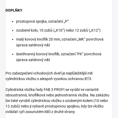
DOPLŇKY
prostupová spojka, označení „P“
ozubené kolo, 10 zubů („K10“) nebo 12 zubů („K12“)
malý kovový knoflík 20 mm, označení „MK“ povrchová
úprava saténový nikl
šestihranný kovový knoflík, označení "PK" povrchová
úprava saténový nikl
Pro zabezpečení vchodových dveří je nejdůležitější mít
cylindrickou vložku s alespoň vysokou ochranou BT3.
Cylindrická vložka řady FAB 3 PROFI se vyrábí ve variantě
oboustranná, knoflíková nebo jednostranná vložka. Na zakázku
lze také vyrobit cylindrickou vložku s ozubeným kolem (10 nebo
12 zubů) nebo ji vybavit prostupovou spojkou, kdy lze vložku
ovládat i při zasunutém klíči z druhé strany.