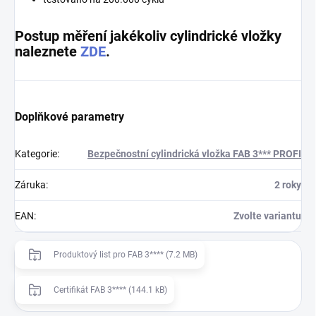
Postup měření jakékoliv cylindrické vložky
naleznete
ZDE
.
Doplňkové parametry
Kategorie
:
Bezpečnostní cylindrická vložka FAB 3*** PROFI
Záruka
:
2 roky
EAN
:
Zvolte variantu
Produktový list pro FAB 3**** (7.2 MB)
Certifikát FAB 3**** (144.1 kB)