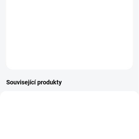
Jak změřit a vybrat správný zámek do dveří
(cylindrickou vložku)
Jak určit na které straně cylindrické vložky je
knoflík?
DETAILNÍ INFORMACE
ZEPTAT SE
Související produkty
NOVINKA