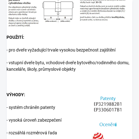
POUŽITÍ:
- pro dveře vyžadující trvale vysokou bezpečnost zajištění
- vstupní dveře bytu, vchodové dveře bytového/rodinného domu,
kanceláře, školy, průmyslové objekty
VÝHODY:
- systém chráněn patenty
- vysoká úroveň zabezpečení
- rozsáhlá rozměrová řada