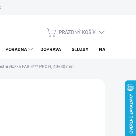
ký servis
PRÁZDNÝ KOŠÍK
NÁKUPNÍ
KOŠÍK
PORADNA
DOPRAVA
SLUŽBY
NAPIŠTE NÁM
ostní vložka FAB 3*** PROFI, 40+80 mm
d
1 008,83 Kč
/ ks