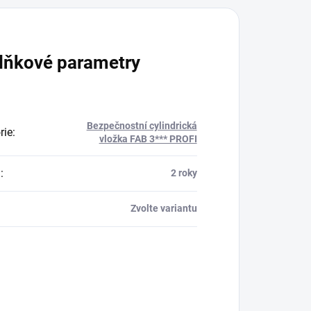
lňkové parametry
Bezpečnostní cylindrická
rie
:
vložka FAB 3*** PROFI
a
:
2 roky
Zvolte variantu