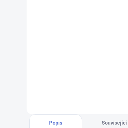
SU - sjednocení vložky
klí
FAB 3 PROFI
11
100 Kč
Do košíku
Klíč
vlož
Chcete-li mít pouze jeden klíč,
cyli
kterým odemknete více zámků,
dalš
musíte tyto zámky sjednotit
na stejný uzávěr klíče. Přestavba
vložek na stejný klíč 1+X
Popis
Související