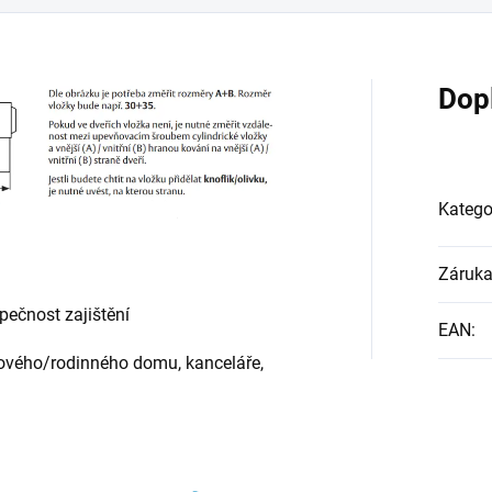
Dop
Katego
Záruk
zpečnost zajištění
EAN
:
tového/rodinného domu, kanceláře,