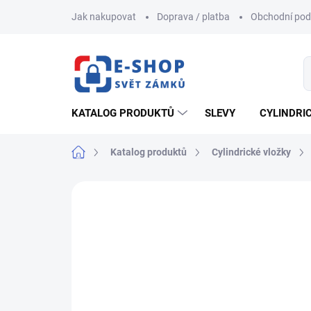
Přejít
Jak nakupovat
Doprava / platba
Obchodní po
na
obsah
KATALOG PRODUKTŮ
SLEVY
CYLINDRI
Domů
Katalog produktů
Cylindrické vložky
ZNAČKA:
FAB
AKCE
NOVINKA