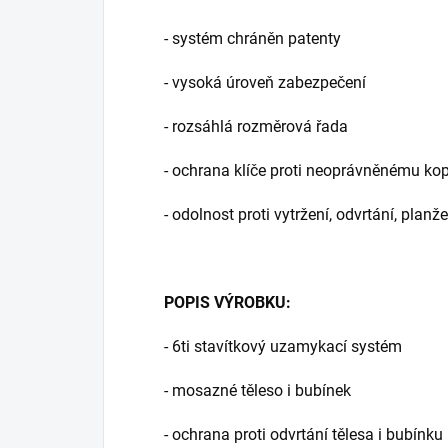
- systém chráněn patenty
- vysoká úroveň zabezpečení
- rozsáhlá rozměrová řada
- ochrana klíče proti neoprávněnému kop
- odolnost proti vytržení, odvrtání, pla
POPIS VÝROBKU:
- 6ti stavítkový uzamykací systém
- mosazné těleso i bubínek
- ochrana proti odvrtání tělesa i bubínku