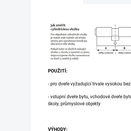
POUŽITÍ:
- pro dveře vyžadující trvale vysokou be
- vstupní dveře bytu, vchodové dveře by
školy, průmyslové objekty
VÝHODY: