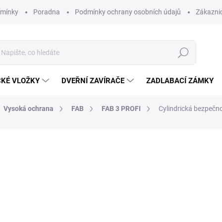
dmínky
Poradna
Podmínky ochrany osobních údajů
Zákaznic
Hledat
CKÉ VLOŽKY
DVEŘNÍ ZAVÍRAČE
ZADLABACÍ ZÁMKY
Vysoká ochrana
FAB
FAB 3 PROFI
Cylindrická bezpečn
od 1 277 Kč
o
od
833,74 Kč
bez DPH
Měrná
ZVOLTE VARIANTU
cena: