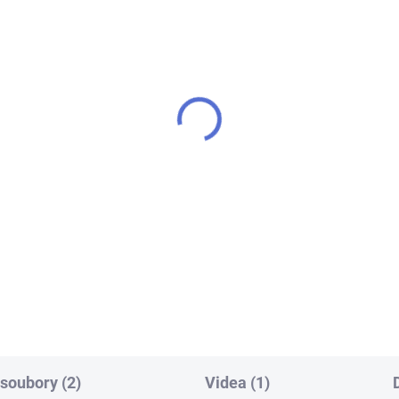
č FAB 3 PROFI
MTL 200ml - MAZADL
SPRAY
0 Kč
299 Kč
Do košíku
Do košíku
 pro zámek (cylindrickou
ku) FAB 3 PROFI - k
MTL 200 ml - Mazadlo spray -
ndrické vložce vám přiděláme
zámky, vložky, rozvorové
í klíče navíc
mechanismy atd.
 soubory (2)
Videa (1)