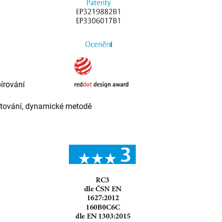
írování
nžetování, dynamické metodě