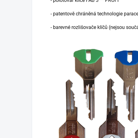
- polotovar klíče FAB 3***PROFI
- patentově chráněná technologie parace
- barevné rozlišovače klíčů (nejsou souč