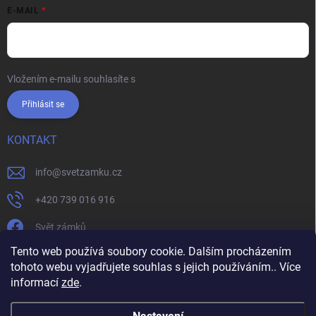
E-MAIL
Vložením e-mailu souhlasíte s
podmínkami ochrany osobních údajů
Přihlásit se
KONTAKT
info
@
svetzamku.cz
+420 739 016 916
Svět zámků
Tento web používá soubory cookie. Dalším procházením
tohoto webu vyjadřujete souhlas s jejich používáním.. Více
svetzamku.cz
Obchodní podmínky
Facebook
Instagram
informací
zde
.
Jak nakupovat
Podmínky ochrany osobních údajů