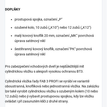
DOPLŇKY
prostupová spojka, označení „P“
ozubené kolo, 10 zubů („K10“) nebo 12 zubů („K12“)
malý kovový knoflík 20 mm, označení „MK“ povrchová
úprava saténový nikl
šestihranný kovový knoflík, označení "PK" povrchová
úprava saténový nikl
Pro zabezpečení vchodových dveří je nejdůležitější mít
cylindrickou vložku s alespoň vysokou ochranou BT3.
Cylindrická vložka řady FAB 3 PROFI se vyrábí ve variantě
oboustranná, knoflíková nebo jednostranná vložka. Na zakázku
lze také vyrobit cylindrickou vložku s ozubeným kolem (10 nebo
12 zubů) nebo ji vybavit prostupovou spojkou, kdy lze vložku
ovládat i při zasunutém klíči z druhé strany.