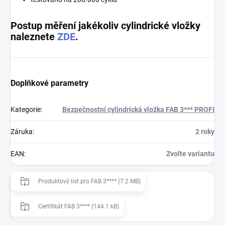
Postup měření jakékoliv cylindrické vložky
naleznete
ZDE
.
Doplňkové parametry
Kategorie
:
Bezpečnostní cylindrická vložka FAB 3*** PROFI
Záruka
:
2 roky
EAN
:
Zvolte variantu
Produktový list pro FAB 3**** (7.2 MB)
Certifikát FAB 3**** (144.1 kB)