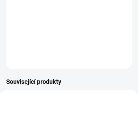
Jak změřit a vybrat správný zámek do dveří
(cylindrickou vložku)
Jak určit na které straně cylindrické vložky je
knoflík?
DETAILNÍ INFORMACE
ZEPTAT SE
Související produkty
NOVINKA