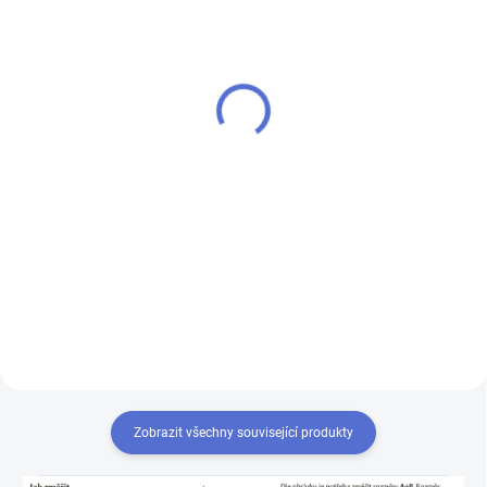
SU - sjednocení vložky
klíč FAB 3 PROFI
FAB 3 PROFI
110 Kč
100 Kč
Do košíku
Do košíku
Klíč pro zámek (cylindrickou
vložku) FAB 3 PROFI - k
Chcete-li mít pouze jeden klíč,
cylindrické vložce vám přiděláme
kterým odemknete více zámků,
další klíče navíc
musíte tyto zámky sjednotit
na stejný uzávěr klíče. Přestavba
vložek na stejný klíč 1+X
Zobrazit všechny související produkty