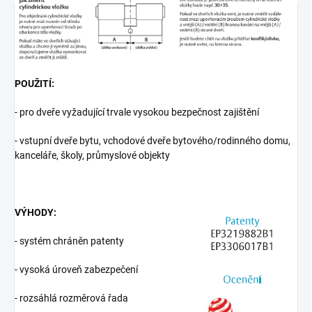
POUŽITÍ:
- pro dveře vyžadující trvale vysokou bezpečnost zajištění
- vstupní dveře bytu, vchodové dveře bytového/rodinného domu,
kanceláře, školy, průmyslové objekty
VÝHODY:
- systém chráněn patenty
- vysoká úroveň zabezpečení
- rozsáhlá rozměrová řada