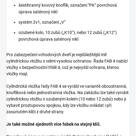
šestihranný kovový knoflík, označení "PK" povrchová
úprava saténový nikl
systém 2v1, označení „V“
ozubené kolo, 10 zubů („K10“), nebo 12 zubů („K12“)
povrchová úprava saténový nikl
Pro zabezpečení vchodových dveří je nejdůležitější mít
cylindrickou vložku s velmi vysokou ochranou. Řada FAB 4 nabízí
vložky v bezpečnostní třídě 4, což je nejvyšší ochrana, kterou
vložky mají.
Cylindrická vložka řady FAB 4 se vyrábí ve variantě oboustranná,
knoflíková nebo jednostranná vložka. Na zakázku lze také vyrobit
cylindrickou vložku s ozubeným kolem (10 nebo 12 zubů) nebo ji
vybavit prostupovou spojkou, kdy lze vložku ovládat i při
zasunutém klíči z druhé strany.
Je také možné sjednotit více fabek na stejný klíč.