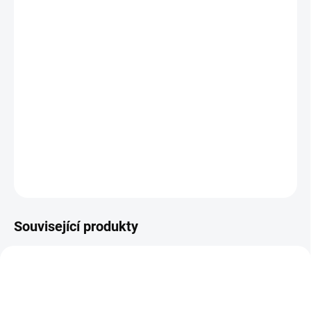
standardní)
Jak změřit a vybrat správný zámek do dveří
(cylindrickou vložku)
Jak určit na které straně cylindrické vložky je
knoflík?
DETAILNÍ INFORMACE
ZEPTAT SE
Související produkty
NOVINKA