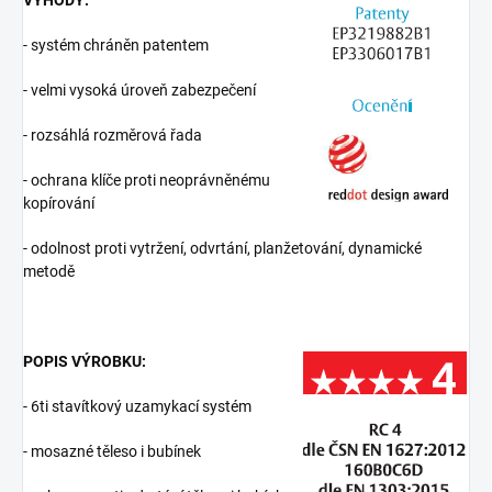
VÝHODY:
- systém chráněn patentem
- velmi vysoká úroveň zabezpečení
- rozsáhlá rozměrová řada
- ochrana klíče proti neoprávněnému
kopírování
- odolnost proti vytržení, odvrtání, planžetování, dynamické
metodě
POPIS VÝROBKU:
- 6ti stavítkový uzamykací systém
- mosazné těleso i bubínek