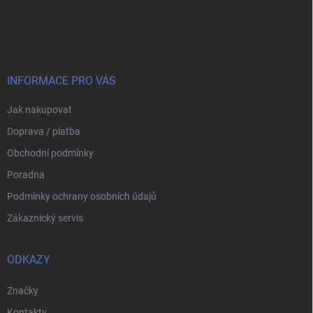
Z
á
p
a
t
í
INFORMACE PRO VÁS
Jak nakupovat
Doprava / platba
Obchodní podmínky
Poradna
Podmínky ochrany osobních údajů
Zákaznický servis
ODKAZY
Značky
Kontakty