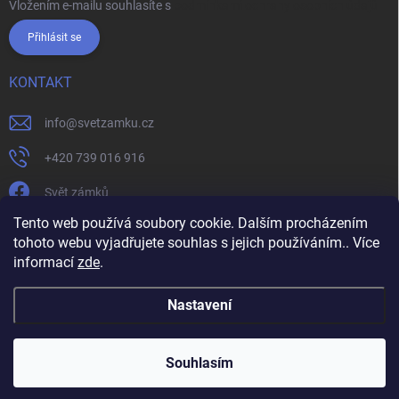
Vložením e-mailu souhlasíte s
podmínkami ochrany osobních údajů
Přihlásit se
KONTAKT
info
@
svetzamku.cz
+420 739 016 916
Svět zámků
Tento web používá soubory cookie. Dalším procházením
tohoto webu vyjadřujete souhlas s jejich používáním.. Více
svetzamku.cz
Obchodní podmínky
Facebook
Instagram
informací
zde
.
Jak nakupovat
Podmínky ochrany osobních údajů
Nastavení
Copyright 2026
Svět zámků
. Všechna práva vyhrazena.
Souhlasím
Vytvořil Shoptet