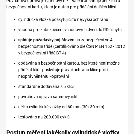
Povrchová úprava je saténový nikl. Balení obsahuje pět klíčů a
bezpečnostní kartu, která je nutná pro přidělání dalších klíčů.
cylindrická vložka poskytující tu nejvyšší ochranu
vhodná pro zabezpečení vchodových dveří do RD či bytu
splňuje požadavky pojišťoven
na zabezpečení ve 4.
bezpečnostní třídě (certifikováno dle ČSN P EN 1627:2012
v bezpečnostní třídě BT 4)
dodávána s bezpečnostní kartou, bez které není možné
přidělat klíč - poskytuje právní ochranu klíče proti
neoprávněnému kopírování
standardně dodávána s 5 klíči
povrchová úprava saténový nikl
délka cylindrické vložky od 60 mm (30+30 mm)
testováno na 200.000 cyklů
Postup měření jakékoliv cylindrické vložky