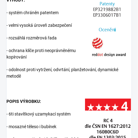
VÝHODY:
- systém chráněn patentem
- velmi vysoká úroveň zabezpečení
- rozsáhlá rozměrová řada
- ochrana klíče proti neoprávněnému
kopírování
- odolnost proti vytržení, odvrtání, planžetování, dynamické
metodě
POPIS VÝROBKU:
- 6ti stavítkový uzamykací systém
- mosazné těleso i bubínek