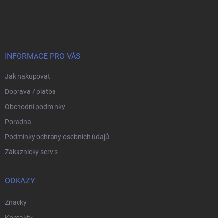
Z
á
p
a
t
í
INFORMACE PRO VÁS
Jak nakupovat
Doprava / platba
Obchodní podmínky
Poradna
Podmínky ochrany osobních údajů
Zákaznický servis
ODKAZY
Značky
Kontakty