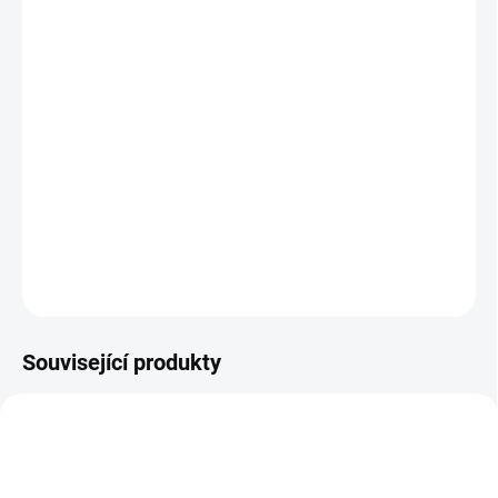
standardní)
Jak změřit a vybrat správný zámek do dveří
(cylindrickou vložku)
Jak určit na které straně cylindrické vložky je
knoflík?
DETAILNÍ INFORMACE
ZEPTAT SE
Související produkty
NOVINKA