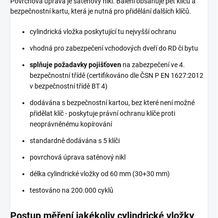
Povrchová úprava je saténový nikl. Balení obsahuje pět klíčů a
bezpečnostní kartu, která je nutná pro přidělání dalších klíčů.
cylindrická vložka poskytující tu nejvyšší ochranu
vhodná pro zabezpečení vchodových dveří do RD či bytu
splňuje požadavky pojišťoven
na zabezpečení ve 4.
bezpečnostní třídě (certifikováno dle ČSN P EN 1627:2012
v bezpečnostní třídě BT 4)
dodávána s bezpečnostní kartou, bez které není možné
přidělat klíč - poskytuje právní ochranu klíče proti
neoprávněnému kopírování
standardně dodávána s 5 klíči
povrchová úprava saténový nikl
délka cylindrické vložky od 60 mm (30+30 mm)
testováno na 200.000 cyklů
Postup měření jakékoliv cylindrické vložky