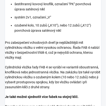
šestihranný kovový knoflík, označení "PK" povrchová
úprava saténový nikl
systém 2v1, označení „V“
ozubené kolo, 10 zubů („K10“), nebo 12 zubů („K12“)
povrchová úprava saténový nikl
Pro zabezpečení vchodových dveří je nejdůležitější mít
cylindrickou vložku s velmi vysokou ochranou. Řada FAB 4 nabízí
vložky v bezpečnostní třídě 4, což je nejvyšší ochrana, kterou
vložky mají.
Cylindrická vložka řady FAB 4 se vyrábí ve variantě oboustranná,
knoflíková nebo jednostranná vložka. Na zakázku lze také vyrobit
cylindrickou vložku s ozubeným kolem (10 nebo 12 zubů) nebo ji
vybavit prostupovou spojkou, kdy lze vložku ovládat i při
zasunutém klíči z druhé strany.
Je také možné sjednotit více fabek na stejný klíč.