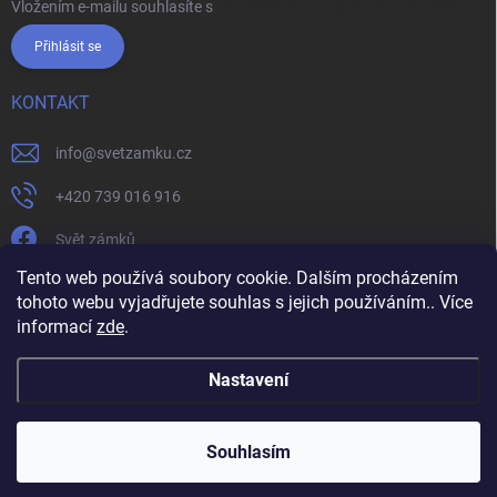
Vložením e-mailu souhlasíte s
podmínkami ochrany osobních údajů
Přihlásit se
KONTAKT
info
@
svetzamku.cz
+420 739 016 916
Svět zámků
Tento web používá soubory cookie. Dalším procházením
tohoto webu vyjadřujete souhlas s jejich používáním.. Více
svetzamku.cz
Obchodní podmínky
Facebook
Instagram
informací
zde
.
Jak nakupovat
Podmínky ochrany osobních údajů
Nastavení
Copyright 2026
Svět zámků
. Všechna práva vyhrazena.
Souhlasím
Vytvořil Shoptet