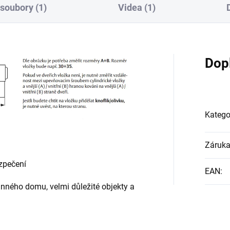
 soubory (1)
Videa (1)
Dop
Katego
Záruk
ezpečení
EAN
:
inného domu, velmi důležité objekty a