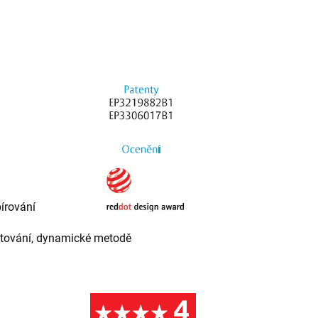
írování
nžetování, dynamické metodě