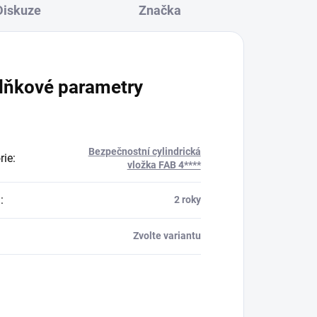
Diskuze
Značka
lňkové parametry
Bezpečnostní cylindrická
rie
:
vložka FAB 4****
a
:
2 roky
Zvolte variantu