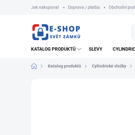
Přejít
Jak nakupovat
Doprava / platba
Obchodní po
na
obsah
KATALOG PRODUKTŮ
SLEVY
CYLINDRI
Domů
Katalog produktů
Cylindrické vložky
ZNAČKA:
FAB
AKCE
NOVINKA