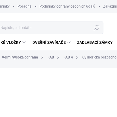
dmínky
Poradna
Podmínky ochrany osobních údajů
Zákaznic
Hledat
CKÉ VLOŽKY
DVEŘNÍ ZAVÍRAČE
ZADLABACÍ ZÁMKY
Velmi vysoká ochrana
FAB
FAB 4
Cylindrická bezpečno
od 2 021 Kč
o
od
1 319,50 Kč
bez DPH
Měrná
ZVOLTE VARIANTU
cena: