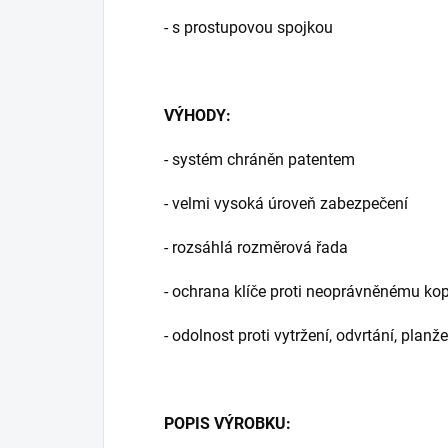
- s prostupovou spojkou
VÝHODY:
- systém chráněn patentem
- velmi vysoká úroveň zabezpečení
- rozsáhlá rozměrová řada
- ochrana klíče proti neoprávněnému kop
- odolnost proti vytržení, odvrtání, pla
POPIS VÝROBKU: