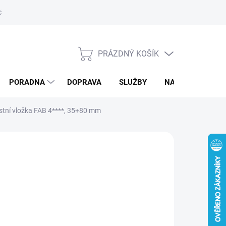
ký servis
PRÁZDNÝ KOŠÍK
NÁKUPNÍ
KOŠÍK
PORADNA
DOPRAVA
SLUŽBY
NAPIŠTE NÁM
stní vložka FAB 4****, 35+80 mm
d
1 596,59 Kč
/ ks