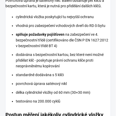
Povrchová úprava je saténový nikl. Balení obsahuje pět klíčů a
bezpečnostní kartu, která je nutná pro přidělání dalších klíčů.
cylindrická vložka poskytující tu nejvyšší ochranu
vhodná pro zabezpečení vchodových dveří do RD či bytu
splňuje požadavky pojišťoven
na zabezpečení ve 4.
bezpečnostní třídě (certifikováno dle ČSN P EN 1627:2012
v bezpečnostní třídě BT 4)
dodávána s bezpečnostní kartou, bez které není možné
přidělat klíč - poskytuje právní ochranu klíče proti
neoprávněnému kopírování
standardně dodávána s 5 klíči
povrchová úprava saténový nikl
délka cylindrické vložky od 60 mm (30+30 mm)
testováno na 200.000 cyklů
Postup měření jakékoliv cylindrické vložky