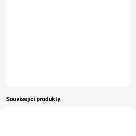
standardní)
Jak změřit a vybrat správný zámek do dveří
(cylindrickou vložku)
Jak určit na které straně cylindrické vložky je
knoflík?
DETAILNÍ INFORMACE
ZEPTAT SE
Související produkty
NOVINKA