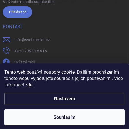
Vložením e-mailu souhlasíte s
podmínkami ochrany osobních údajů
Přihlásit se
KONTAKT
info
@
svetzamku.cz
+420 739 016 916
Svět zámků
Tento web používá soubory cookie. Dalším procházením
tohoto webu vyjadřujete souhlas s jejich používáním.. Více
svetzamku.cz
Obchodní podmínky
Facebook
Instagram
informací
zde
.
Jak nakupovat
Podmínky ochrany osobních údajů
Nastavení
Copyright 2026
Svět zámků
. Všechna práva vyhrazena.
Souhlasím
Vytvořil Shoptet