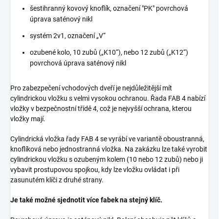
šestihranný kovový knoflík, označení "PK" povrchová
úprava saténový nikl
systém 2v1, označení „V“
ozubené kolo, 10 zubů („K10“), nebo 12 zubů („K12“)
povrchová úprava saténový nikl
Pro zabezpečení vchodových dveří je nejdůležitější mít
cylindrickou vložku s velmi vysokou ochranou. Řada FAB 4 nabízí
vložky v bezpečnostní třídě 4, což je nejvyšší ochrana, kterou
vložky mají.
Cylindrická vložka řady FAB 4 se vyrábí ve variantě oboustranná,
knoflíková nebo jednostranná vložka. Na zakázku lze také vyrobit
cylindrickou vložku s ozubeným kolem (10 nebo 12 zubů) nebo ji
vybavit prostupovou spojkou, kdy lze vložku ovládat i při
zasunutém klíči z druhé strany.
Je také možné sjednotit více fabek na stejný klíč.