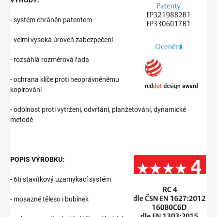
VÝHODY:
- systém chráněn patentem
- velmi vysoká úroveň zabezpečení
- rozsáhlá rozměrová řada
- ochrana klíče proti neoprávněnému
kopírování
- odolnost proti vytržení, odvrtání, planžetování, dynamické
metodě
POPIS VÝROBKU:
- 6ti stavítkový uzamykací systém
- mosazné těleso i bubínek