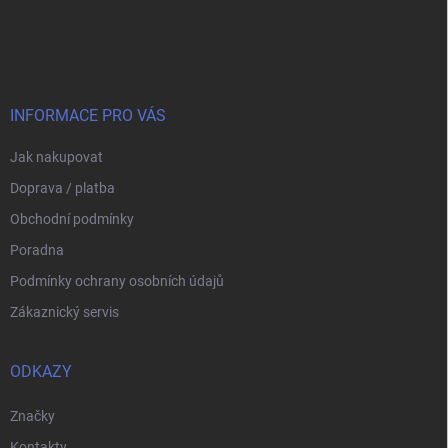
Z
á
p
a
t
í
INFORMACE PRO VÁS
Jak nakupovat
Doprava / platba
Obchodní podmínky
Poradna
Podmínky ochrany osobních údajů
Zákaznický servis
ODKAZY
Značky
Kontakty