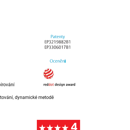
írování
nžetování, dynamické metodě