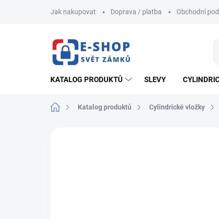
Přejít
Jak nakupovat
Doprava / platba
Obchodní po
na
obsah
KATALOG PRODUKTŮ
SLEVY
CYLINDRI
Domů
Katalog produktů
Cylindrické vložky
ZNAČKA:
FAB
AKCE
NOVINKA