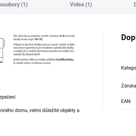
 soubory (1)
Videa (1)
Dop
Katego
Záruk
ezpečení
EAN
:
inného domu, velmi důležité objekty a