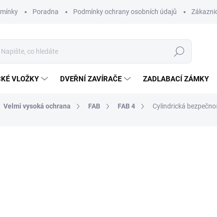
dmínky
Poradna
Podmínky ochrany osobních údajů
Zákaznic
Hledat
CKÉ VLOŽKY
DVEŘNÍ ZAVÍRAČE
ZADLABACÍ ZÁMKY
Velmi vysoká ochrana
FAB
FAB 4
Cylindrická bezpečno
od 1 809 Kč
o
od
1 181,08 Kč
bez DPH
Měrná
ZVOLTE VARIANTU
cena: