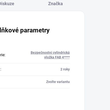
Diskuze
Značka
lňkové parametry
Bezpečnostní cylindrická
rie
:
vložka FAB 4****
a
:
2 roky
Zvolte variantu