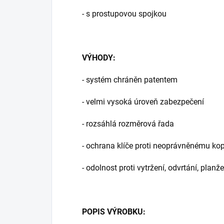
- s prostupovou spojkou
VÝHODY:
- systém chráněn patentem
- velmi vysoká úroveň zabezpečení
- rozsáhlá rozměrová řada
- ochrana klíče proti neoprávněnému kop
- odolnost proti vytržení, odvrtání, pla
POPIS VÝROBKU: