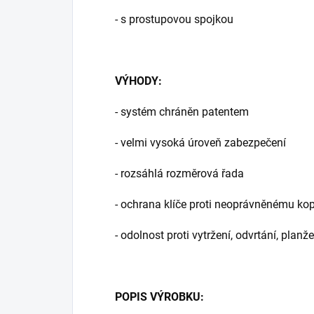
- s prostupovou spojkou
VÝHODY:
- systém chráněn patentem
- velmi vysoká úroveň zabezpečení
- rozsáhlá rozměrová řada
- ochrana klíče proti neoprávněnému kop
- odolnost proti vytržení, odvrtání, pla
POPIS VÝROBKU: