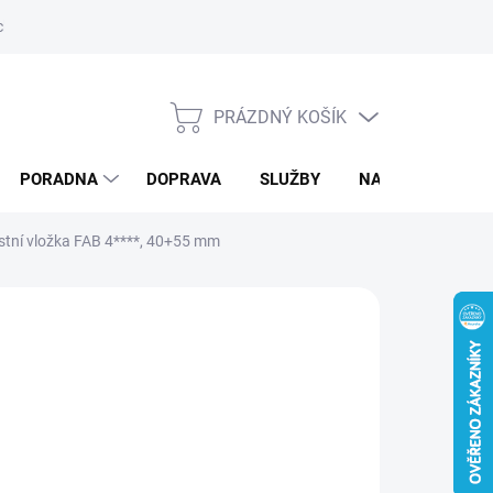
ký servis
PRÁZDNÝ KOŠÍK
NÁKUPNÍ
KOŠÍK
PORADNA
DOPRAVA
SLUŽBY
NAPIŠTE NÁM
stní vložka FAB 4****, 40+55 mm
d
1 462,29 Kč
/ ks