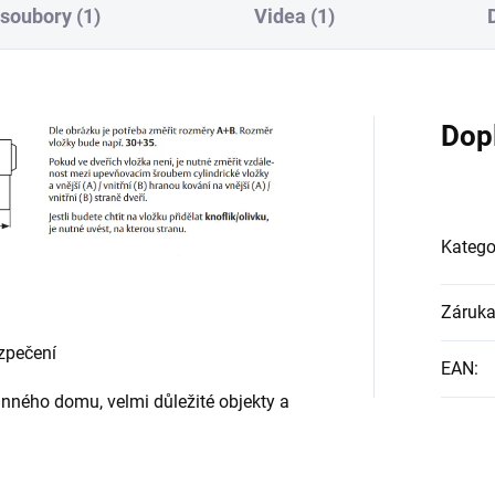
 soubory (1)
Videa (1)
Dop
Katego
Záruk
ezpečení
EAN
:
inného domu, velmi důležité objekty a