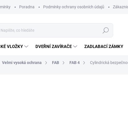
dmínky
Poradna
Podmínky ochrany osobních údajů
Zákaznic
Hledat
CKÉ VLOŽKY
DVEŘNÍ ZAVÍRAČE
ZADLABACÍ ZÁMKY
Velmi vysoká ochrana
FAB
FAB 4
Cylindrická bezpečno
od 1 851 Kč
o
od
1 208,50 Kč
bez DPH
Měrná
ZVOLTE VARIANTU
cena: