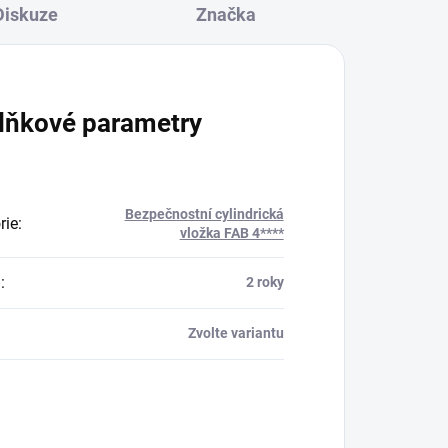
Diskuze
Značka
lňkové parametry
Bezpečnostní cylindrická
rie
:
vložka FAB 4****
a
:
2 roky
Zvolte variantu