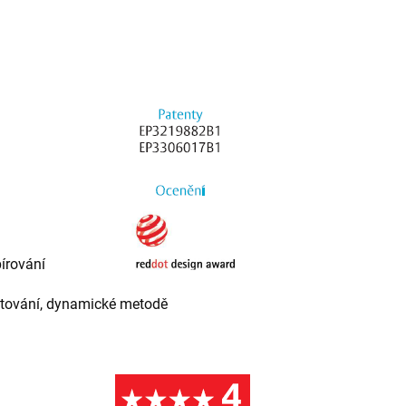
írování
nžetování, dynamické metodě