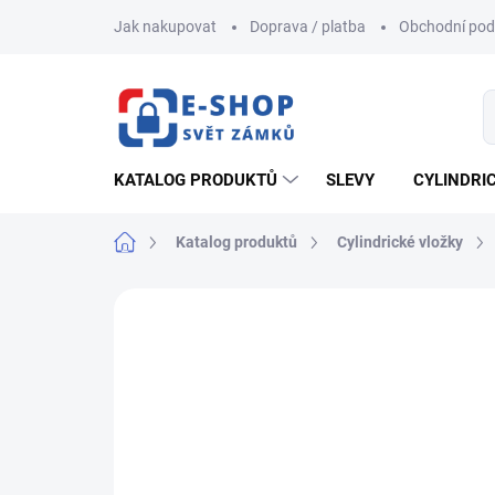
Přejít
Jak nakupovat
Doprava / platba
Obchodní po
na
obsah
KATALOG PRODUKTŮ
SLEVY
CYLINDRI
Domů
Katalog produktů
Cylindrické vložky
ZNAČKA:
FAB
AKCE
NOVINKA