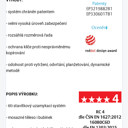
VÝHODY:
- systém chráněn patentem
- velmi vysoká úroveň zabezpečení
- rozsáhlá rozměrová řada
- ochrana klíče proti neoprávněnému
kopírování
- odolnost proti vytržení, odvrtání, planžetování, dynamické
metodě
POPIS VÝROBKU:
- 6ti stavítkový uzamykací systém
- mosazné těleso i bubínek