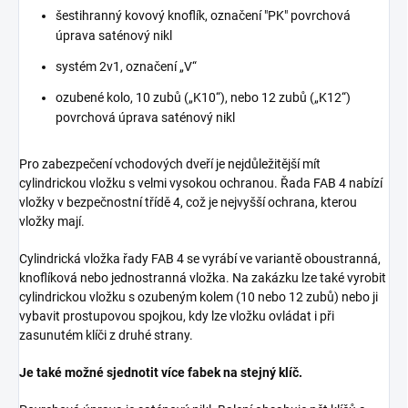
šestihranný kovový knoflík, označení "PK" povrchová
úprava saténový nikl
systém 2v1, označení „V“
ozubené kolo, 10 zubů („K10“), nebo 12 zubů („K12“)
povrchová úprava saténový nikl
Pro zabezpečení vchodových dveří je nejdůležitější mít
cylindrickou vložku s velmi vysokou ochranou. Řada FAB 4 nabízí
vložky v bezpečnostní třídě 4, což je nejvyšší ochrana, kterou
vložky mají.
Cylindrická vložka řady FAB 4 se vyrábí ve variantě oboustranná,
knoflíková nebo jednostranná vložka. Na zakázku lze také vyrobit
cylindrickou vložku s ozubeným kolem (10 nebo 12 zubů) nebo ji
vybavit prostupovou spojkou, kdy lze vložku ovládat i při
zasunutém klíči z druhé strany.
Je také možné sjednotit více fabek na stejný klíč.