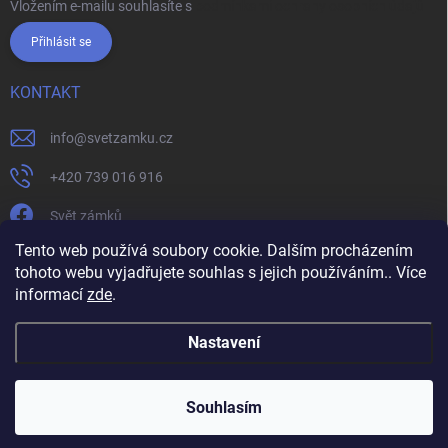
Vložením e-mailu souhlasíte s
podmínkami ochrany osobních údajů
Přihlásit se
KONTAKT
info
@
svetzamku.cz
+420 739 016 916
Svět zámků
Tento web používá soubory cookie. Dalším procházením
tohoto webu vyjadřujete souhlas s jejich používáním.. Více
svetzamku.cz
Obchodní podmínky
Facebook
Instagram
informací
zde
.
Jak nakupovat
Podmínky ochrany osobních údajů
Nastavení
Copyright 2026
Svět zámků
. Všechna práva vyhrazena.
Souhlasím
Vytvořil Shoptet