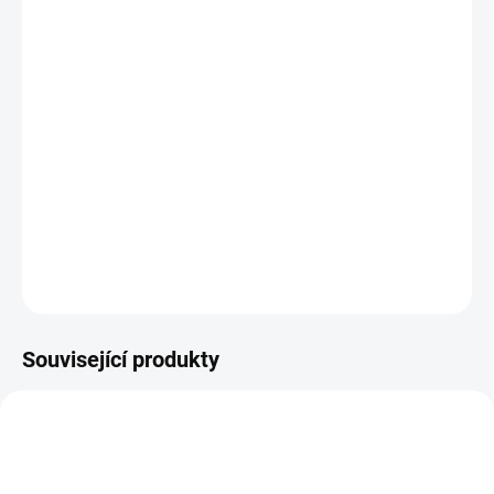
standardní)
Jak změřit a vybrat správný zámek do dveří
(cylindrickou vložku)
Jak určit na které straně cylindrické vložky je
knoflík?
DETAILNÍ INFORMACE
ZEPTAT SE
Související produkty
NOVINKA