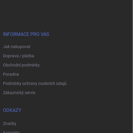
Z
á
p
a
t
í
INFORMACE PRO VÁS
Jak nakupovat
Doprava / platba
Obchodní podmínky
Poradna
Podmínky ochrany osobních údajů
Zákaznický servis
ODKAZY
Značky
Kontakty