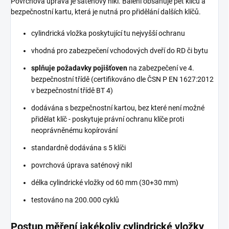
Povrchová úprava je saténový nikl. Balení obsahuje pět klíčů a
bezpečnostní kartu, která je nutná pro přidělání dalších klíčů.
cylindrická vložka poskytující tu nejvyšší ochranu
vhodná pro zabezpečení vchodových dveří do RD či bytu
splňuje požadavky pojišťoven
na zabezpečení ve 4.
bezpečnostní třídě (certifikováno dle ČSN P EN 1627:2012
v bezpečnostní třídě BT 4)
dodávána s bezpečnostní kartou, bez které není možné
přidělat klíč - poskytuje právní ochranu klíče proti
neoprávněnému kopírování
standardně dodávána s 5 klíči
povrchová úprava saténový nikl
délka cylindrické vložky od 60 mm (30+30 mm)
testováno na 200.000 cyklů
Postup měření jakékoliv cylindrické vložky