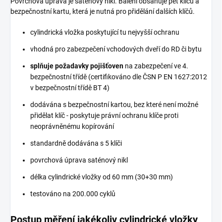
Povrchová úprava je saténový nikl. Balení obsahuje pět klíčů a
bezpečnostní kartu, která je nutná pro přidělání dalších klíčů.
cylindrická vložka poskytující tu nejvyšší ochranu
vhodná pro zabezpečení vchodových dveří do RD či bytu
splňuje požadavky pojišťoven
na zabezpečení ve 4.
bezpečnostní třídě (certifikováno dle ČSN P EN 1627:2012
v bezpečnostní třídě BT 4)
dodávána s bezpečnostní kartou, bez které není možné
přidělat klíč - poskytuje právní ochranu klíče proti
neoprávněnému kopírování
standardně dodávána s 5 klíči
povrchová úprava saténový nikl
délka cylindrické vložky od 60 mm (30+30 mm)
testováno na 200.000 cyklů
Postup měření jakékoliv cylindrické vložky