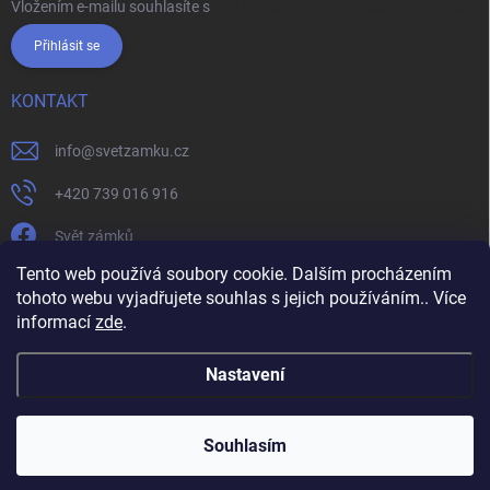
Vložením e-mailu souhlasíte s
podmínkami ochrany osobních údajů
Přihlásit se
KONTAKT
info
@
svetzamku.cz
+420 739 016 916
Svět zámků
Tento web používá soubory cookie. Dalším procházením
tohoto webu vyjadřujete souhlas s jejich používáním.. Více
svetzamku.cz
Obchodní podmínky
Facebook
Instagram
informací
zde
.
Jak nakupovat
Podmínky ochrany osobních údajů
Nastavení
Copyright 2026
Svět zámků
. Všechna práva vyhrazena.
Souhlasím
Vytvořil Shoptet