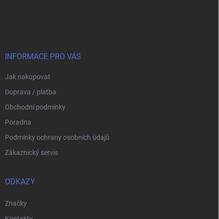
Z
á
p
a
t
í
INFORMACE PRO VÁS
Jak nakupovat
Doprava / platba
Obchodní podmínky
Poradna
Podmínky ochrany osobních údajů
Zákaznický servis
ODKAZY
Značky
Kontakty