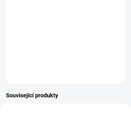
standardní)
Jak změřit a vybrat správný zámek do dveří
(cylindrickou vložku)
Jak určit na které straně cylindrické vložky je
knoflík?
DETAILNÍ INFORMACE
ZEPTAT SE
Související produkty
NOVINKA