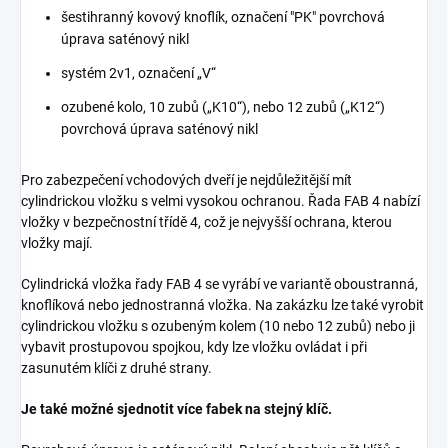
šestihranný kovový knoflík, označení "PK" povrchová
úprava saténový nikl
systém 2v1, označení „V“
ozubené kolo, 10 zubů („K10“), nebo 12 zubů („K12“)
povrchová úprava saténový nikl
Pro zabezpečení vchodových dveří je nejdůležitější mít
cylindrickou vložku s velmi vysokou ochranou. Řada FAB 4 nabízí
vložky v bezpečnostní třídě 4, což je nejvyšší ochrana, kterou
vložky mají.
Cylindrická vložka řady FAB 4 se vyrábí ve variantě oboustranná,
knoflíková nebo jednostranná vložka. Na zakázku lze také vyrobit
cylindrickou vložku s ozubeným kolem (10 nebo 12 zubů) nebo ji
vybavit prostupovou spojkou, kdy lze vložku ovládat i při
zasunutém klíči z druhé strany.
Je také možné sjednotit více fabek na stejný klíč.