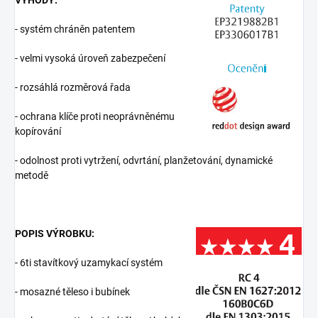
VÝHODY:
- systém chráněn patentem
- velmi vysoká úroveň zabezpečení
- rozsáhlá rozměrová řada
- ochrana klíče proti neoprávněnému
kopírování
- odolnost proti vytržení, odvrtání, planžetování, dynamické
metodě
POPIS VÝROBKU:
- 6ti stavítkový uzamykací systém
- mosazné těleso i bubínek