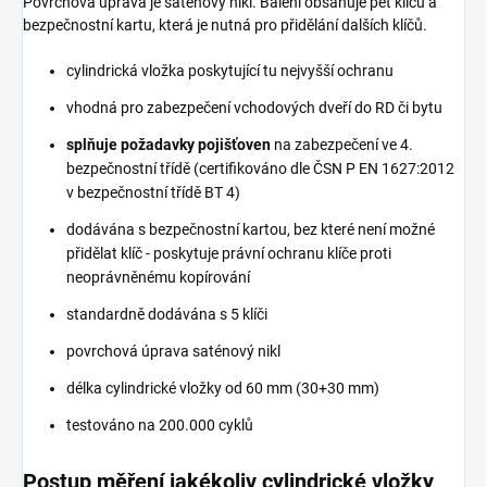
Povrchová úprava je saténový nikl. Balení obsahuje pět klíčů a
bezpečnostní kartu, která je nutná pro přidělání dalších klíčů.
cylindrická vložka poskytující tu nejvyšší ochranu
vhodná pro zabezpečení vchodových dveří do RD či bytu
splňuje požadavky pojišťoven
na zabezpečení ve 4.
bezpečnostní třídě (certifikováno dle ČSN P EN 1627:2012
v bezpečnostní třídě BT 4)
dodávána s bezpečnostní kartou, bez které není možné
přidělat klíč - poskytuje právní ochranu klíče proti
neoprávněnému kopírování
standardně dodávána s 5 klíči
povrchová úprava saténový nikl
délka cylindrické vložky od 60 mm (30+30 mm)
testováno na 200.000 cyklů
Postup měření jakékoliv cylindrické vložky