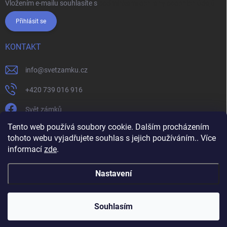
Vložením e-mailu souhlasíte s
podmínkami ochrany osobních údajů
Přihlásit se
KONTAKT
info
@
svetzamku.cz
+420 739 016 916
Svět zámků
Tento web používá soubory cookie. Dalším procházením
tohoto webu vyjadřujete souhlas s jejich používáním.. Více
svetzamku.cz
Obchodní podmínky
Facebook
Instagram
informací
zde
.
Jak nakupovat
Podmínky ochrany osobních údajů
Nastavení
Copyright 2026
Svět zámků
. Všechna práva vyhrazena.
Souhlasím
Vytvořil Shoptet