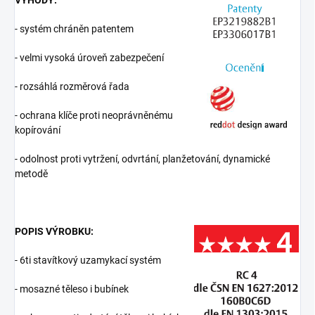
VÝHODY:
- systém chráněn patentem
- velmi vysoká úroveň zabezpečení
- rozsáhlá rozměrová řada
- ochrana klíče proti neoprávněnému
kopírování
- odolnost proti vytržení, odvrtání, planžetování, dynamické
metodě
POPIS VÝROBKU:
- 6ti stavítkový uzamykací systém
- mosazné těleso i bubínek