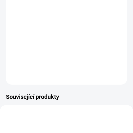
standardní)
Jak změřit a vybrat správný zámek do dveří
(cylindrickou vložku)
Jak určit na které straně cylindrické vložky je
knoflík?
DETAILNÍ INFORMACE
ZEPTAT SE
Související produkty
NOVINKA