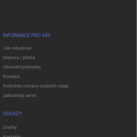
Z
á
p
a
t
í
INFORMACE PRO VÁS
Jak nakupovat
Doprava / platba
Obchodní podmínky
Poradna
Podmínky ochrany osobních údajů
Zákaznický servis
ODKAZY
Značky
Kontakty