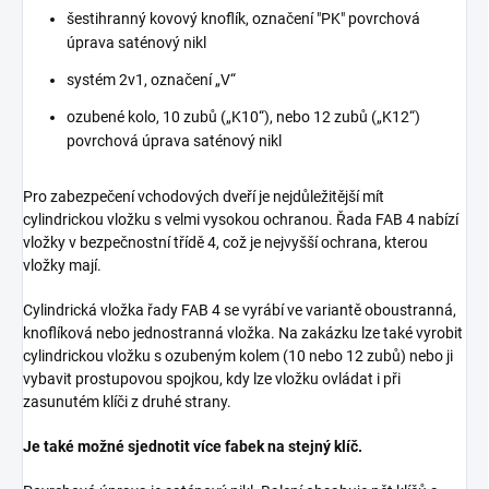
šestihranný kovový knoflík, označení "PK" povrchová
úprava saténový nikl
systém 2v1, označení „V“
ozubené kolo, 10 zubů („K10“), nebo 12 zubů („K12“)
povrchová úprava saténový nikl
Pro zabezpečení vchodových dveří je nejdůležitější mít
cylindrickou vložku s velmi vysokou ochranou. Řada FAB 4 nabízí
vložky v bezpečnostní třídě 4, což je nejvyšší ochrana, kterou
vložky mají.
Cylindrická vložka řady FAB 4 se vyrábí ve variantě oboustranná,
knoflíková nebo jednostranná vložka. Na zakázku lze také vyrobit
cylindrickou vložku s ozubeným kolem (10 nebo 12 zubů) nebo ji
vybavit prostupovou spojkou, kdy lze vložku ovládat i při
zasunutém klíči z druhé strany.
Je také možné sjednotit více fabek na stejný klíč.