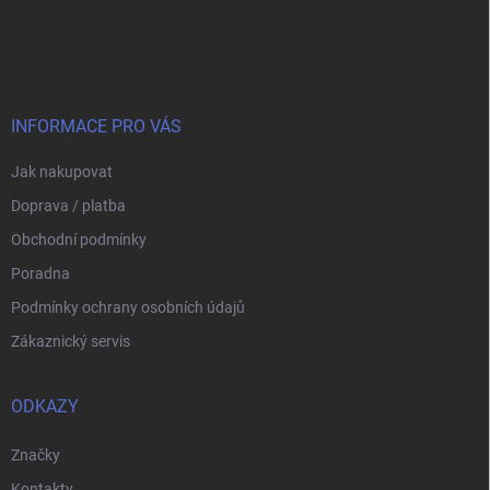
Z
á
p
a
t
í
INFORMACE PRO VÁS
Jak nakupovat
Doprava / platba
Obchodní podmínky
Poradna
Podmínky ochrany osobních údajů
Zákaznický servis
ODKAZY
Značky
Kontakty