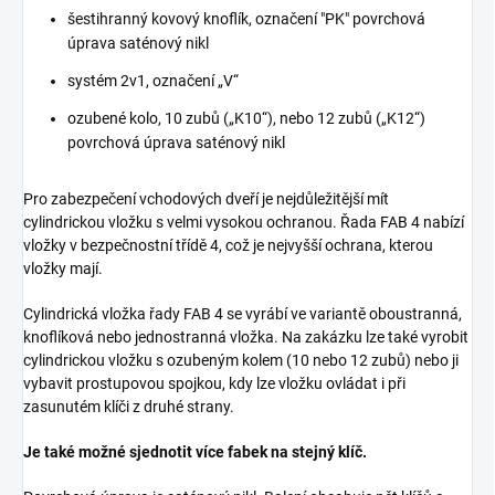
šestihranný kovový knoflík, označení "PK" povrchová
úprava saténový nikl
systém 2v1, označení „V“
ozubené kolo, 10 zubů („K10“), nebo 12 zubů („K12“)
povrchová úprava saténový nikl
Pro zabezpečení vchodových dveří je nejdůležitější mít
cylindrickou vložku s velmi vysokou ochranou. Řada FAB 4 nabízí
vložky v bezpečnostní třídě 4, což je nejvyšší ochrana, kterou
vložky mají.
Cylindrická vložka řady FAB 4 se vyrábí ve variantě oboustranná,
knoflíková nebo jednostranná vložka. Na zakázku lze také vyrobit
cylindrickou vložku s ozubeným kolem (10 nebo 12 zubů) nebo ji
vybavit prostupovou spojkou, kdy lze vložku ovládat i při
zasunutém klíči z druhé strany.
Je také možné sjednotit více fabek na stejný klíč.