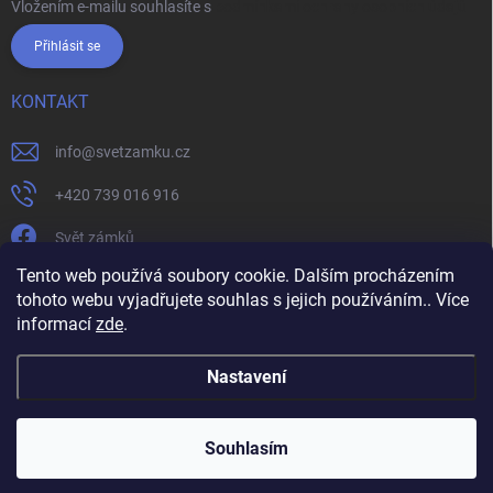
Vložením e-mailu souhlasíte s
podmínkami ochrany osobních údajů
Přihlásit se
KONTAKT
info
@
svetzamku.cz
+420 739 016 916
Svět zámků
Tento web používá soubory cookie. Dalším procházením
tohoto webu vyjadřujete souhlas s jejich používáním.. Více
svetzamku.cz
Obchodní podmínky
Facebook
Instagram
informací
zde
.
Jak nakupovat
Podmínky ochrany osobních údajů
Nastavení
Copyright 2026
Svět zámků
. Všechna práva vyhrazena.
Souhlasím
Vytvořil Shoptet