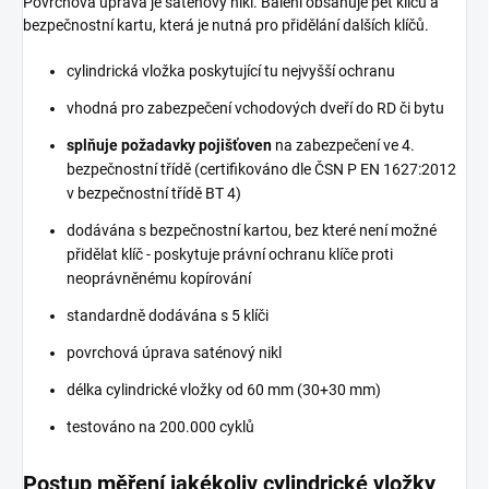
Povrchová úprava je saténový nikl. Balení obsahuje pět klíčů a
bezpečnostní kartu, která je nutná pro přidělání dalších klíčů.
cylindrická vložka poskytující tu nejvyšší ochranu
vhodná pro zabezpečení vchodových dveří do RD či bytu
splňuje požadavky pojišťoven
na zabezpečení ve 4.
bezpečnostní třídě (certifikováno dle ČSN P EN 1627:2012
v bezpečnostní třídě BT 4)
dodávána s bezpečnostní kartou, bez které není možné
přidělat klíč - poskytuje právní ochranu klíče proti
neoprávněnému kopírování
standardně dodávána s 5 klíči
povrchová úprava saténový nikl
délka cylindrické vložky od 60 mm (30+30 mm)
testováno na 200.000 cyklů
Postup měření jakékoliv cylindrické vložky