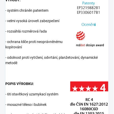
VÝHODY:
- systém chráněn patentem
- velmi vysoká úroveň zabezpečení
- rozsáhlá rozměrová řada
- ochrana klíče proti neoprávněnému
kopírování
- odolnost proti vytržení, odvrtání, planžetování, dynamické
metodě
POPIS VÝROBKU:
- 6ti stavítkový uzamykací systém
- mosazné těleso i bubínek