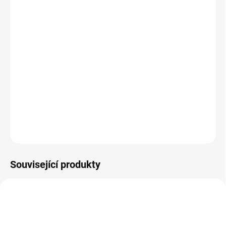
standardní)
Jak změřit a vybrat správný zámek do dveří
(cylindrickou vložku)
Jak určit na které straně cylindrické vložky je
knoflík?
DETAILNÍ INFORMACE
ZEPTAT SE
Související produkty
NOVINKA