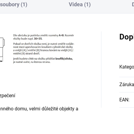
 soubory (1)
Videa (1)
Dop
Katego
Záruk
ezpečení
EAN
:
inného domu, velmi důležité objekty a