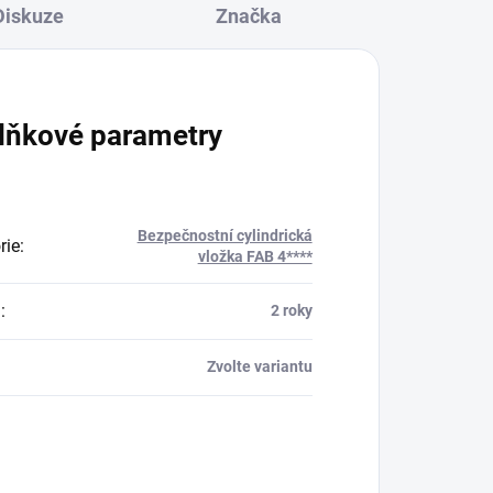
Diskuze
Značka
lňkové parametry
Bezpečnostní cylindrická
rie
:
vložka FAB 4****
a
:
2 roky
Zvolte variantu