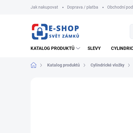
Přejít
Jak nakupovat
Doprava / platba
Obchodní po
na
obsah
KATALOG PRODUKTŮ
SLEVY
CYLINDRI
Domů
Katalog produktů
Cylindrické vložky
ZNAČKA:
FAB
AKCE
NOVINKA