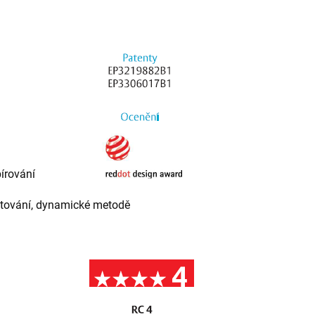
írování
nžetování, dynamické metodě