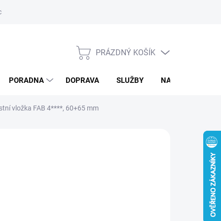
ký servis
PRÁZDNÝ KOŠÍK
NÁKUPNÍ
KOŠÍK
PORADNA
DOPRAVA
SLUŽBY
NAPIŠTE NÁM
stní vložka FAB 4****, 60+65 mm
d
1 596,59 Kč
/ ks