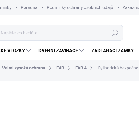
dmínky
Poradna
Podmínky ochrany osobních údajů
Zákaznic
Hledat
CKÉ VLOŽKY
DVEŘNÍ ZAVÍRAČE
ZADLABACÍ ZÁMKY
Velmi vysoká ochrana
FAB
FAB 4
Cylindrická bezpečno
od 2 021 Kč
o
od
1 319,50 Kč
bez DPH
Měrná
ZVOLTE VARIANTU
cena: