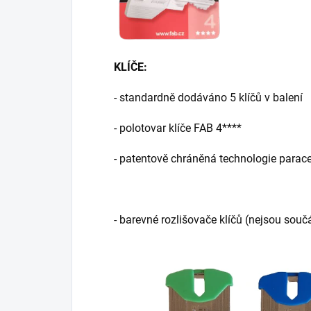
KLÍČE:
- standardně dodáváno 5 klíčů v balení
- polotovar klíče FAB 4****
- patentově chráněná technologie parace
- barevné rozlišovače klíčů (nejsou souč