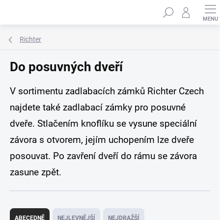
Přejít
Hledat
na
obsah
Richter
Do posuvných dveří
V sortimentu zadlabacích zámků Richter Czech
najdete také zadlabací zámky pro posuvné
dveře. Stlačením knoflíku se vysune speciální
závora s otvorem, jejím uchopením lze dveře
posouvat. Po zavření dveří do rámu se závora
zasune zpět.
Ř
a
ABECEDNĚ
NEJLEVNĚJŠÍ
NEJDRAŽŠÍ