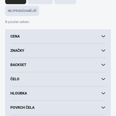
z
e
NEJPRODÁVANĚJŠÍ
n
í
9
položek celkem
p
r
CENA
o
d
u
ZNAČKY
k
t
BACKSET
ů
ČELO
HLOUBKA
POVRCH ČELA