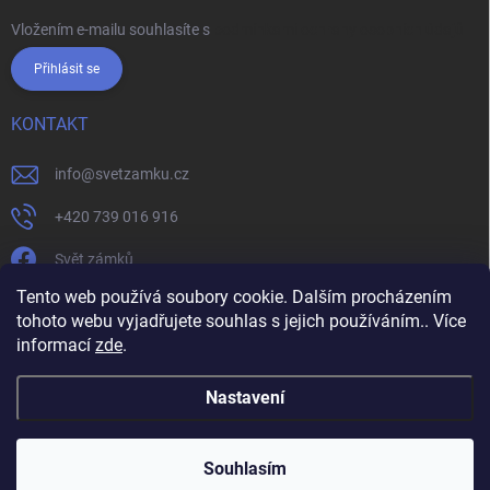
Vložením e-mailu souhlasíte s
podmínkami ochrany osobních údajů
Přihlásit se
KONTAKT
info
@
svetzamku.cz
+420 739 016 916
Svět zámků
Tento web používá soubory cookie. Dalším procházením
tohoto webu vyjadřujete souhlas s jejich používáním.. Více
svetzamku.cz
Obchodní podmínky
Facebook
Instagram
informací
zde
.
Jak nakupovat
Podmínky ochrany osobních údajů
Nastavení
Copyright 2026
Svět zámků
. Všechna práva vyhrazena.
Souhlasím