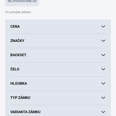
NEJPRODÁVANĚJŠÍ
n
í
11
položek celkem
p
r
CENA
o
d
u
ZNAČKY
k
t
BACKSET
ů
ČELO
HLOUBKA
TYP ZÁMKU
VARIANTA ZÁMKU