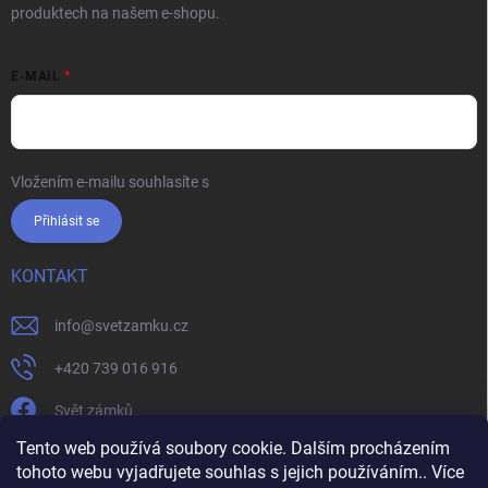
produktech na našem e-shopu.
E-MAIL
Vložením e-mailu souhlasíte s
podmínkami ochrany osobních údajů
Přihlásit se
KONTAKT
info
@
svetzamku.cz
+420 739 016 916
Svět zámků
Tento web používá soubory cookie. Dalším procházením
tohoto webu vyjadřujete souhlas s jejich používáním.. Více