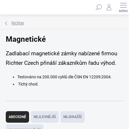
Přejít
Hledat
na
obsah
Richter
Magnetické
Zadlabací magnetické zámky nabízené firmou
Richter Czech přináší zákazníkům řadu výhod.
Testováno na 200.000 cyklů dle ČSN EN 12209:2004.
Tichý chod.
Ř
a
ABECEDNĚ
NEJLEVNĚJŠÍ
NEJDRAŽŠÍ
z
e