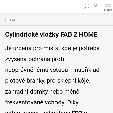
Přejít
Hledat
na
obsah
FAB
Cylindrické vložky FAB 2 HOME
Je určena pro místa, kde je potřeba
zvýšená ochrana proti
neoprávněnému vstupu – například
plotové branky, pro sklepní kóje,
zahradní domky nebo méně
frekventované vchody. Díky