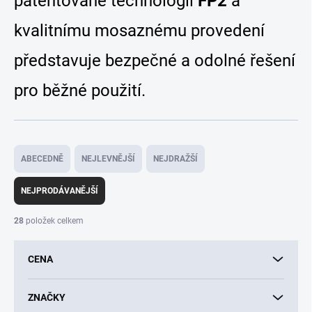
patentované technologii
FP2
a
kvalitnímu mosaznému provedení
představuje bezpečné a odolné řešení
pro běžné použití.
Ř
a
ABECEDNĚ
NEJLEVNĚJŠÍ
NEJDRAŽŠÍ
z
e
NEJPRODÁVANĚJŠÍ
n
í
28
položek celkem
p
r
CENA
o
d
u
ZNAČKY
k