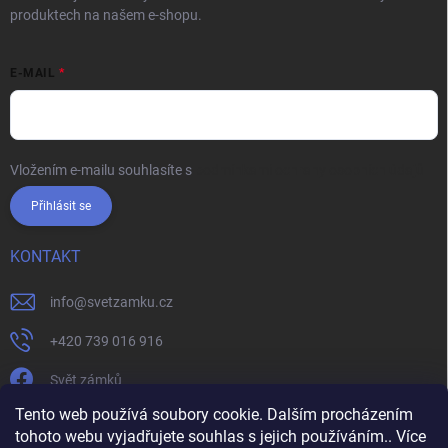
produktech na našem e-shopu.
E-MAIL
Vložením e-mailu souhlasíte s
podmínkami ochrany osobních údajů
Přihlásit se
KONTAKT
info
@
svetzamku.cz
+420 739 016 916
Svět zámků
Tento web používá soubory cookie. Dalším procházením
tohoto webu vyjadřujete souhlas s jejich používáním.. Více