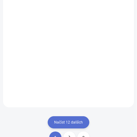
Cylindrická vložka FAB 2 HOME, 50+50 mm
350 Kč
Detail
Cylindrická vložka FAB 2 HOME je vhodná do dveří, které vyžadují
zvýšenou bezpečnost zajištění (plotové branky, sklepní kóje, zahradní
chatky). 2. bezpečnostní...
Načíst 12 dalších